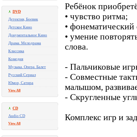
Ребёнок приобретё
DVD
• чувство ритма;
Детектив, Боевик
• фонематический 
Детское Кино
• умение повторят
Документальное Кино
Драма. Мелодрама
слова.
Классика
Комедия
- Пальчиковые игр
Музыка. Опера. Балет
- Совместные такт
Русский Сериал
Юмор, Сатира
малышом, развива
View All
- Скругленные угл
CD
Комплекс игр и за
Audio CD
View All