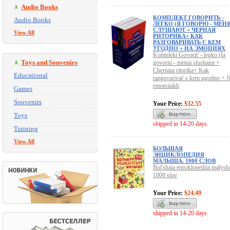
Audio Books
КОМПЛЕКТ ГОВОРИТЬ -
Audio Books
ЛЕГКО (Я ГОВОРЮ - МЕН
СЛУШАЮТ + ЧЕРНАЯ
View All
РИТОРИКА+ КАК
РАЗГОВАРИВАТЬ С КЕМ
УГОДНО + НА ЭМОЦИЯХ
Komplekt Govorit' - legko (Ia
Toys and Souvenirs
govoriu - menia slushaiut +
Chernaia ritorika+ Kak
Educational
razgovarivat' s kem ugodno + 
emotsiiakh
Games
Souvenirs
Your Price:
$32.55
Toys
shipped in 14-20 days
Training
View All
БОЛЬШАЯ
ЭНЦИКЛОПЕДИЯ
МАЛЫША. 1000 СЛОВ
Bol'shaia entsiklopediia malysh
1000 slov
Your Price:
$24.49
shipped in 14-20 days