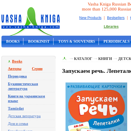
Vasha Kniga Russian B
more than 125,000 Russia
|
|
New Products
Bestsellers
Libraries
BOOKS
BOOKINIST
TOYS & SOUVENIRS
PERIODICALS
ON SALE
КАТАЛОГ
КНИГИ
ДЕТСК
Books
Авторы
Серии
Запускаем речь. Лепеталк
Периодика
Букинистическая
литература
Книги на украинском
языке
Tamizdat
Детская литература
Дом и семья