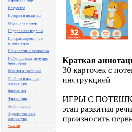
Еврейский мир
Искусство
История и политика
Медицина и спорт
Подарочные издания
Программирование и
компьютеры
Психология и экономика
Краткая аннотац
Публицистика, мемуары,
биографии
30 карточек с пот
Религия и эзотерика
инструкцией
Учебная и научная
литература
Филология
ИГРЫ С ПОТЕШК
Философия
Хобби и досуг
этап развития реч
Художественная
произносить первы
литература
View All