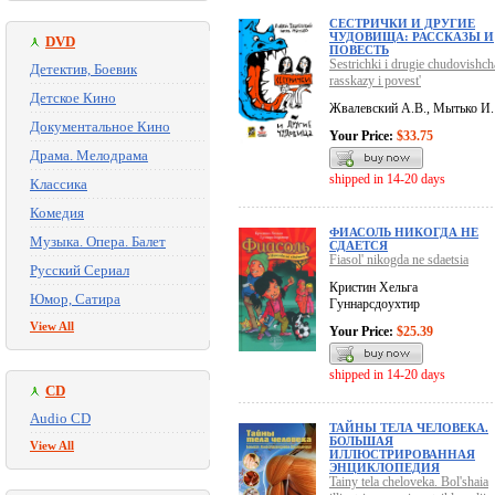
СЕСТРИЧКИ И ДРУГИЕ
ЧУДОВИЩА: РАССКАЗЫ И
DVD
ПОВЕСТЬ
Sestrichki i drugie chudovishch
Детектив, Боевик
rasskazy i povest'
Детское Кино
Жвалевский А.В., Мытько И.
Документальное Кино
Your Price:
$33.75
Драма. Мелодрама
shipped in 14-20 days
Классика
Комедия
ФИАСОЛЬ НИКОГДА НЕ
Музыка. Опера. Балет
СДАЕТСЯ
Fiasol' nikogda ne sdaetsia
Русский Сериал
Кристин Хельга
Юмор, Сатира
Гуннарсдоухтир
View All
Your Price:
$25.39
shipped in 14-20 days
CD
Audio CD
ТАЙНЫ ТЕЛА ЧЕЛОВЕКА.
БОЛЬШАЯ
View All
ИЛЛЮСТРИРОВАННАЯ
ЭНЦИКЛОПЕДИЯ
Tainy tela cheloveka. Bol'shaia