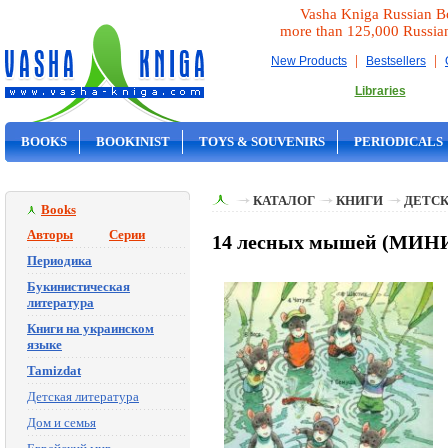
Vasha Kniga Russian B
more than 125,000 Russia
|
|
New Products
Bestsellers
Libraries
BOOKS
BOOKINIST
TOYS & SOUVENIRS
PERIODICALS
ON SALE
КАТАЛОГ
КНИГИ
ДЕТСК
Books
Авторы
Серии
14 лесных мышей (МИНИ)
Периодика
Букинистическая
литература
Книги на украинском
языке
Tamizdat
Детская литература
Дом и семья