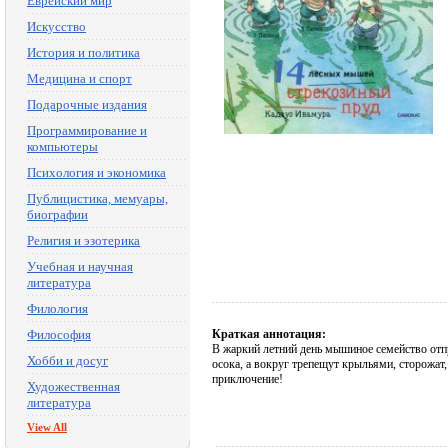
Еврейский мир
Искусство
История и политика
Медицина и спорт
Подарочные издания
Программирование и
компьютеры
Психология и экономика
Публицистика, мемуары,
биографии
Религия и эзотерика
Учебная и научная
литература
Филология
Философия
Краткая аннотация:
В жаркий летний день мышиное семейство отпр
Хобби и досуг
осока, а вокруг трепещут крыльями, сторожат
приключение!
Художественная
литература
View All