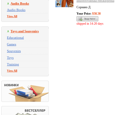
illiustrirovannaia entsiklopediia
Audio Books
Сориано Д.
Audio Books
Your Price:
$58.58
View All
shipped in 14-20 days
Toys and Souvenirs
Educational
Games
Souvenirs
Toys
Training
View All