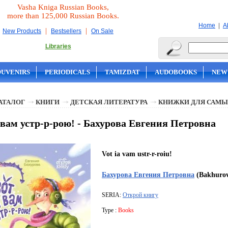
Vasha Kniga Russian Books,
more than 125,000 Russian Books.
|
Home
A
|
|
New Products
Bestsellers
On Sale
Libraries
OUVENIRS
PERIODICALS
TAMIZDAT
AUDOBOOKS
NEW
АТАЛОГ
КНИГИ
ДЕТСКАЯ ЛИТЕРАТУРА
КНИЖКИ ДЛЯ САМЫ
 вам устр-р-рою! - Бахурова Евгения Петровна
Vot ia vam ustr-r-roiu!
Бахурова Евгения Петровна
(Bakhurov
SERIA:
Открой книгу
Type :
Books