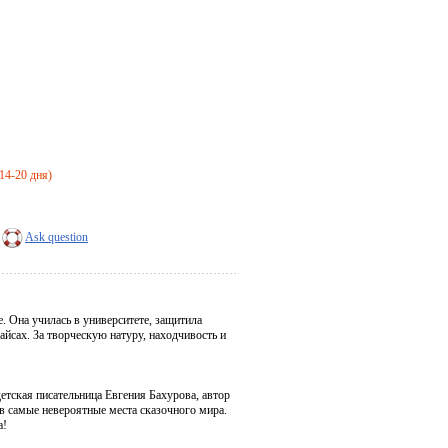
 14-20 дня)
Ask question
. Она училась в университете, защитила
айсах. За творческую натуру, находчивость и
етская писательница Евгения Бахурова, автор
в самые невероятные места сказочного мира.
а!