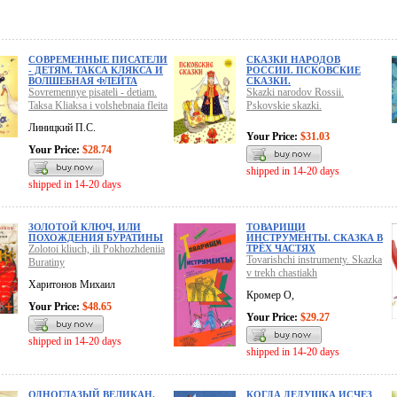
СОВРЕМЕННЫЕ ПИСАТЕЛИ
СКАЗКИ НАРОДОВ
- ДЕТЯМ. ТАКСА КЛЯКСА И
РОССИИ. ПСКОВСКИЕ
ВОЛШЕБНАЯ ФЛЕЙТА
СКАЗКИ.
Sovremennye pisateli - detiam.
Skazki narodov Rossii.
Taksa Kliaksa i volshebnaia fleita
Pskovskie skazki.
Линицкий П.С.
Your Price:
$31.03
Your Price:
$28.74
shipped in 14-20 days
shipped in 14-20 days
ЗОЛОТОЙ КЛЮЧ, ИЛИ
ТОВАРИЩИ
ПОХОЖДЕНИЯ БУРАТИНЫ
ИНСТРУМЕНТЫ. СКАЗКА В
Zolotoi kliuch, ili Pokhozhdeniia
ТРЁХ ЧАСТЯХ
Tovarishchi instrumenty. Skazka
Buratiny
v trekh chastiakh
Харитонов Михаил
Кромер О,
Your Price:
$48.65
Your Price:
$29.27
shipped in 14-20 days
shipped in 14-20 days
ОДНОГЛАЗЫЙ ВЕЛИКАН.
КОГДА ДЕДУШКА ИСЧЕЗ