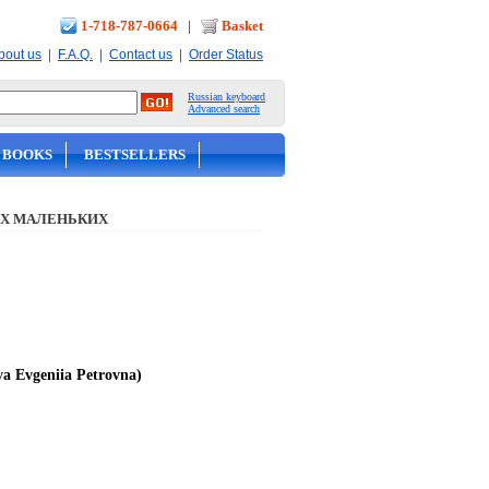
1-718-787-0664
|
Basket
|
|
|
bout us
F.A.Q.
Contact us
Order Status
Russian keyboard
Advanced search
 BOOKS
BESTSELLERS
Х МАЛЕНЬКИХ
a Evgeniia Petrovna)