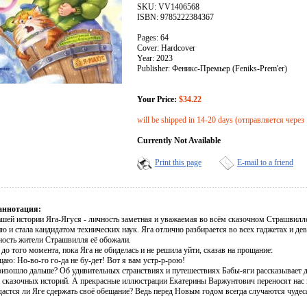
SKU: VV1406568
ISBN: 9785222384367
Pages: 64
Cover: Hardcover
Year: 2023
Publisher: Феникс-Премьер (Feniks-Prem'er)
Your Price:
$34.22
will be shipped in 14-20 days (отправляется через
Currently Not Available
Print this page
E-mail to a friend
аннотация:
ашей истории Яга-Ягуся - личность заметная и уважаемая во всём сказочном Страшвилле
ю и стала кандидатом технических наук. Яга отлично разбирается во всех гаджетах и дев
ность жители Страшвилля её обожали.
 до того момента, пока Яга не обиделась и не решила уйти, сказав на прощание:
аю: Но-во-го го-да не бу-дет! Вот я вам устр-р-рою!
оизошло дальше? Об удивительных странствиях и путешествиях Бабы-яги рассказывает д
 сказочных историй. А прекрасные иллюстрации Екатерины Варжунтович переносят нас 
дастся ли Яге сдержать своё обещание? Ведь перед Новым годом всегда случаются чудес