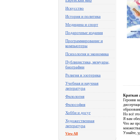
Еврейский мир
Искусство
История и политика
Медицина и спорт
Подарочные издания
Программирование и
компьютеры
Психология и экономика
Публицистика, мемуары,
биографии
Религия и эзотерика
Учебная и научная
литература
Краткая 
Филология
Героиня н
Философия
диссертаци
образован
Хобби и досуг
Но всё это
Я вам обещ
Художественная
Что же пр
литература
множества
Узнайте, у
View All