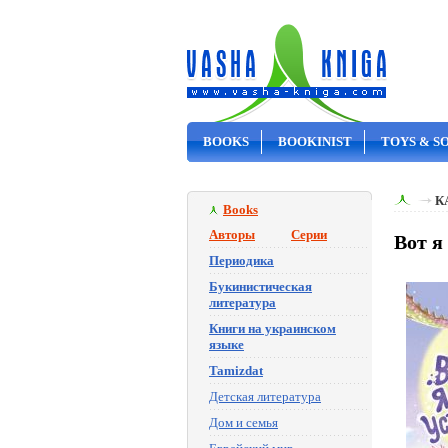
BOOKS
BOOKINIST
TOYS & S
ON SALE
К
Books
Авторы
Серии
Вот я
Периодика
Букинистическая
литература
Книги на украинском
языке
Tamizdat
Детская литература
Дом и семья