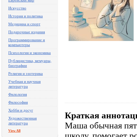
Еврейский мир
Искусство
История и политика
Медицина и спорт
Подарочные издания
Программирование и
компьютеры
Психология и экономика
Публицистика, мемуары,
биографии
Религия и эзотерика
Учебная и научная
литература
Филология
Философия
Хобби и досуг
Краткая аннотац
Художественная
Маша обычная пятн
литература
View All
школу, помогает ро