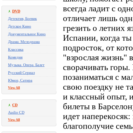
всегда ладит с од
DVD
отличает лишь одн
Детектив, Боевик
грезить о летних 
Детское Кино
Документальное Кино
Испании, когда ты
Драма. Мелодрама
подросток, от кото
Классика
"взрослая жизнь" 
Комедия
сворачивать горы.
Музыка. Опера. Балет
Русский Сериал
позаниматься с м
Юмор, Сатира
свою поездку не т
View All
и классный опыт, 
билеты в Барселон
CD
Audio CD
идет наперекосяк:
View All
благополучие семь