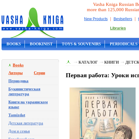
Vasha Kniga Russian B
more than 125,000 Russia
|
|
New Products
Bestsellers
Libraries
BOOKS
BOOKINIST
TOYS & SOUVENIRS
PERIODICALS
ON SALE
КАТАЛОГ
КНИГИ
ДЕТСК
Books
Авторы
Серии
Первая работа: Уроки и
Периодика
Букинистическая
литература
Книги на украинском
языке
Tamizdat
Детская литература
Дом и семья