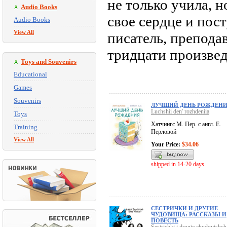
не только учила, н
Audio Books
свое сердце и пост
Audio Books
View All
писатель, преподав
тридцати произвед
Toys and Souvenirs
Educational
Games
Souvenirs
ЛУЧШИЙ ДЕНЬ РОЖДЕН
Luchshii den' rozhdeniia
Toys
Хатчингс М. Пер. с англ. Е.
Training
Перловой
View All
Your Price:
$34.06
shipped in 14-20 days
СЕСТРИЧКИ И ДРУГИЕ
ЧУДОВИЩА: РАССКАЗЫ И
ПОВЕСТЬ