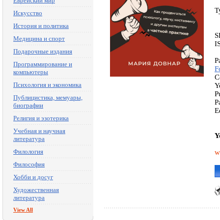
Еврейский мир
T
Искусство
История и политика
S
Медицина и спорт
I
Подарочные издания
P
Программирование и
F
компьютеры
C
Психология и экономика
Y
P
Публицистика, мемуары,
P
биографии
E
Религия и эзотерика
Учебная и научная
Y
литература
Филология
w
Философия
Хобби и досуг
Художественная
литература
View All