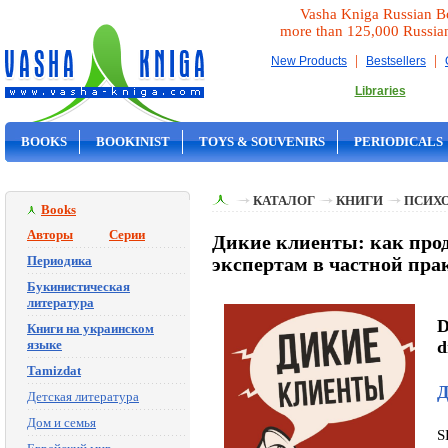
Vasha Kniga Russian B
more than 125,000 Russia
|
|
New Products
Bestsellers
Libraries
BOOKS
BOOKINIST
TOYS & SOUVENIRS
PERIODICALS
ON SALE
КАТАЛОГ
КНИГИ
ПСИХ
Books
Авторы
Серии
Дикие клиенты: как прод
Периодика
экспертам в частной пра
Букинистическая
литература
D
Книги на украинском
языке
d
Tamizdat
Д
Детская литература
Дом и семья
S