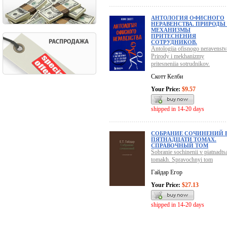
АНТОЛОГИЯ ОФИСНОГО
НЕРАВЕНСТВА. ПРИРОДЫ
МЕХАНИЗМЫ
ПРИТЕСНЕНИЯ
СОТРУДНИКОВ.
Antologiia ofisnogo neravenstv
Prirody i mekhanizmy
pritesneniia sotrudnikov.
Скотт Келби
Your Price:
$9.57
shipped in 14-20 days
СОБРАНИЕ СОЧИНЕНИЙ 
ПЯТНАДЦАТИ ТОМАХ.
СПРАВОЧНЫЙ ТОМ
Sobranie sochinenii v piatnadtsa
tomakh. Spravochnyi tom
Гайдар Егор
Your Price:
$27.13
shipped in 14-20 days