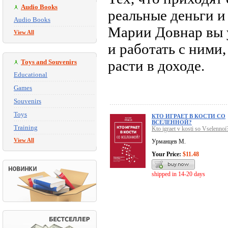
Audio Books
реальные деньги и
Audio Books
Марии Довнар вы у
View All
и работать с ними
расти в доходе.
Toys and Souvenirs
Educational
Games
Souvenirs
Toys
КТО ИГРАЕТ В КОСТИ СО
ВСЕЛЕННОЙ?
Training
Kto igraet v kosti so Vselennoi
View All
Урманцев М.
Your Price:
$11.48
shipped in 14-20 days