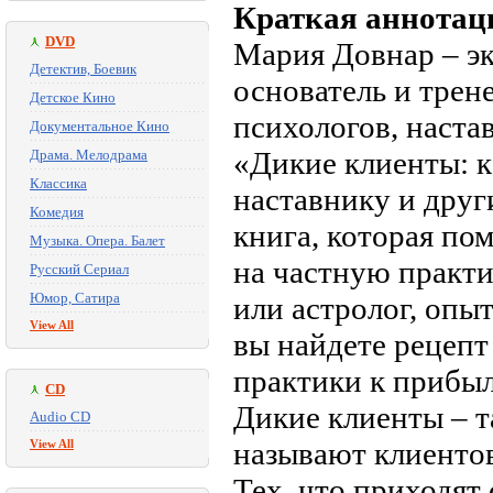
Краткая аннотац
DVD
Мария Довнар – эк
Детектив, Боевик
основатель и трен
Детское Кино
психологов, наста
Документальное Кино
«Дикие клиенты: к
Драма. Мелодрама
Классика
наставнику и друг
Комедия
книга, которая пом
Музыка. Опера. Балет
на частную практи
Русский Сериал
Юмор, Сатира
или астролог, опы
View All
вы найдете рецепт
практики к прибыл
CD
Дикие клиенты – 
Audio CD
называют клиентов
View All
Тех, что приходят