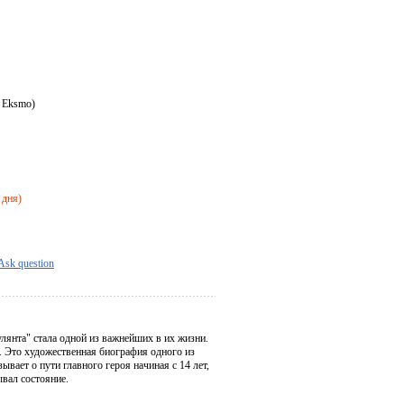
o Eksmo)
 дня)
Ask question
лянта" стала одной из важнейших в их жизни.
ы. Это художественная биография одного из
ает о пути главного героя начиная с 14 лет,
ывал состояние.