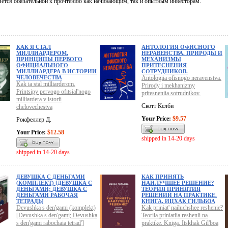
яется обязательной к прочтению как начинающим, так и опытным инвесторам.
КАК Я СТАЛ
АНТОЛОГИЯ ОФИСНОГО
МИЛЛИАРДЕРОМ.
НЕРАВЕНСТВА. ПРИРОДЫ И
ПРИНЦИПЫ ПЕРВОГО
МЕХАНИЗМЫ
ОФИЦИАЛЬНОГО
ПРИТЕСНЕНИЯ
МИЛЛИАРДЕРА В ИСТОРИИ
СОТРУДНИКОВ.
ЧЕЛОВЕЧЕСТВА
Antologiia ofisnogo neravenstva.
Kak ia stal milliarderom.
Prirody i mekhanizmy
Printsipy pervogo ofitsial'nogo
pritesneniia sotrudnikov.
milliardera v istorii
Скотт Келби
chelovechestva
Your Price:
$9.57
Рокфеллер Д.
Your Price:
$12.58
shipped in 14-20 days
shipped in 14-20 days
ДЕВУШКА С ДЕНЬГАМИ
КАК ПРИНЯТЬ
(КОМПЛЕКТ) [ДЕВУШКА С
НАИЛУЧШЕЕ РЕШЕНИЕ?
ДЕНЬГАМИ; ДЕВУШКА С
ТЕОРИЯ ПРИНЯТИЯ
ДЕНЬГАМИ РАБОЧАЯ
РЕШЕНИЙ НА ПРАКТИКЕ.
ТЕТРАДЬ]
КНИГА. ИЦХАК ГИЛЬБОА
Devushka s den'gami (komplekt)
Kak priniat' nailuchshee reshenie?
[Devushka s den'gami; Devushka
Teoriia priniatiia reshenii na
s den'gami rabochaia tetrad']
praktike. Kniga. Itskhak Gil'boa