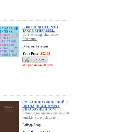
БОЛЬШЕ ДЕНЕГ: ЧТО
ТАКОЕ ETHEREUM..
Bol'she deneg: chto takoe
Ethereum..
Виталик Бутерин
Your Price:
$32.52
shipped in 14-20 days
СОБРАНИЕ СОЧИНЕНИЙ В
ПЯТНАДЦАТИ ТОМАХ.
СПРАВОЧНЫЙ ТОМ
Sobranie sochinenii v piatnadtsati
tomakh. Spravochnyi tom
Гайдар Егор