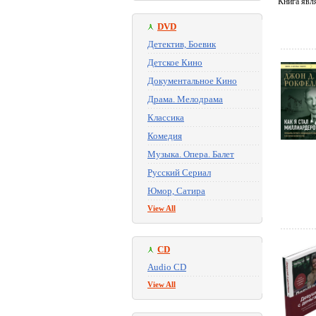
Книга явл
DVD
Детектив, Боевик
Детское Кино
Документальное Кино
Драма. Мелодрама
Классика
Комедия
Музыка. Опера. Балет
Русский Сериал
Юмор, Сатира
View All
CD
Audio CD
View All