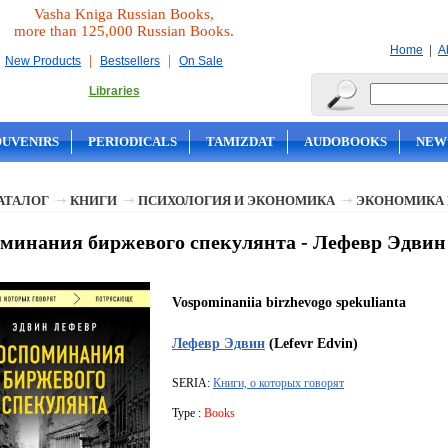
Vasha Kniga Russian Books,
more than 125,000 Russian Books.
|
Home
A
|
|
New Products
Bestsellers
On Sale
Libraries
OUVENIRS
PERIODICALS
TAMIZDAT
AUDOBOOKS
NEW
АТАЛОГ
КНИГИ
ПСИХОЛОГИЯ И ЭКОНОМИКА
ЭКОНОМИКА 
минания биржевого спекулянта - Лефевр Эдвин
Vospominaniia birzhevogo spekulianta
Лефевр Эдвин
(Lefevr Edvin)
SERIA:
Книги, о которых говорят
Type :
Books