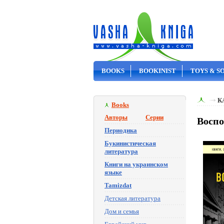
BOOKS
BOOKINIST
TOYS & S
ON SALE
К
Books
Авторы
Серии
Воспо
Периодика
Букинистическая
литература
Книги на украинском
языке
Tamizdat
Детская литература
Дом и семья