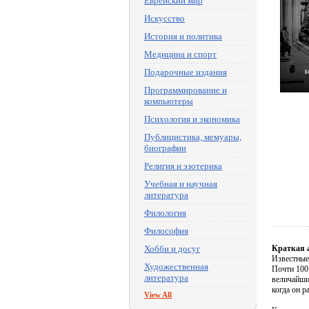
Еврейский мир
Искусство
История и политика
Медицина и спорт
Подарочные издания
Программирование и
компьютеры
Психология и экономика
Публицистика, мемуары,
биографии
Религия и эзотерика
Учебная и научная
литература
Филология
Философия
Хобби и досуг
Краткая 
Известные
Художественная
Почти 100 
литература
величайши
когда он р
View All