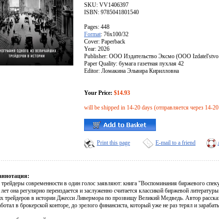
SKU: VV1406397
ISBN: 9785041801540
Pages: 448
Format
: 76x100/32
Cover: Paperback
Year: 2026
Publisher: ООО Издательство Эксмо (OOO Izdatel'stv
Paper Quality: бумага газетная пухлая 42
Editor: Ломакина Эльвира Кирилловна
Your Price:
$14.93
will be shipped in 14-20 days (отправляется через 14-20
Print this page
E-mail to a friend
аннотация:
 трейдеры современности в один голос заявляют: книга "Воспоминания биржевого спеку
лет она регулярно переиздается и заслуженно считается классикой биржевой литератур
х трейдеров в истории Джесси Ливермора по прозвищу Великий Медведь. Автор рассказыв
аботал в брокерской конторе, до зрелого финансиста, который уже не раз терял и зарабат