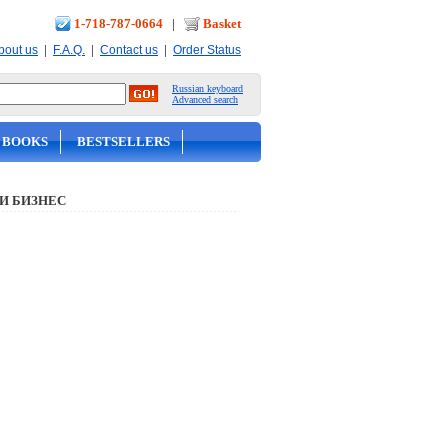
1-718-787-0664
|
Basket
|
|
|
bout us
F.A.Q.
Contact us
Order Status
Russian keyboard
Advanced search
 BOOKS
BESTSELLERS
И БИЗНЕС