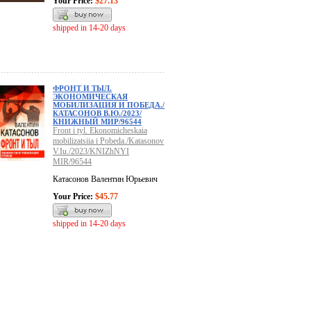
Your Price:
$27.13
shipped in 14-20 days
ФРОНТ И ТЫЛ.
ЭКОНОМИЧЕСКАЯ
МОБИЛИЗАЦИЯ И ПОБЕДА./
КАТАСОНОВ В.Ю./2023/
КНИЖНЫЙ МИР/96544
Front i tyl. Ekonomicheskaia
mobilizatsiia i Pobeda./Katasonov
V.Iu./2023/KNIZhNYI
MIR/96544
Катасонов Валентин Юрьевич
Your Price:
$45.77
shipped in 14-20 days