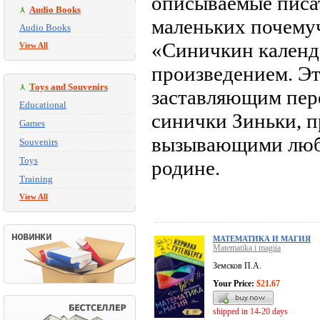
описываемые писат
Audio Books
маленьких почемуч
Audio Books
«Синичкин календ
View All
произведением. Эт
Toys and Souvenirs
заставляющим пер
Educational
синички Зиньки, 
Games
вызывающими любо
Souvenirs
Toys
родине.
Training
View All
МАТЕМАТИКА И МАГИЯ
Matematika i magiia
Земсков П.А.
Your Price:
$21.67
shipped in 14-20 days