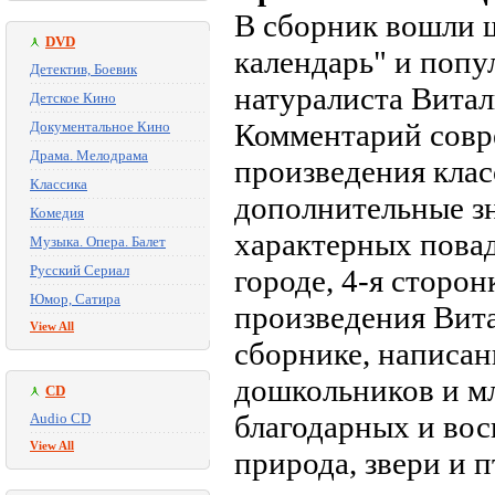
В сборник вошли 
DVD
календарь" и попу
Детектив, Боевик
натуралиста Вита
Детское Кино
Комментарий совр
Документальное Кино
Драма. Мелодрама
произведения клас
Классика
дополнительные зн
Комедия
характерных повад
Музыка. Опера. Балет
Русский Сериал
городе, 4-я сторо
Юмор, Сатира
произведения Вита
View All
сборнике, написан
дошкольников и м
CD
благодарных и во
Audio CD
View All
природа, звери и 