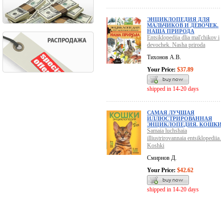
ЭНЦИКЛОПЕДИЯ ДЛЯ
МАЛЬЧИКОВ И ДЕВОЧЕК.
НАША ПРИРОДА
Entsiklopediia dlia mal'chikov i
devochek. Nasha priroda
Тихонов А.В.
Your Price:
$37.89
shipped in 14-20 days
САМАЯ ЛУЧШАЯ
ИЛЛЮСТРИРОВАННАЯ
ЭНЦИКЛОПЕДИЯ. КОШК
Samaia luchshaia
illiustrirovannaia entsiklopediia.
Koshki
Смирнов Д.
Your Price:
$42.62
shipped in 14-20 days