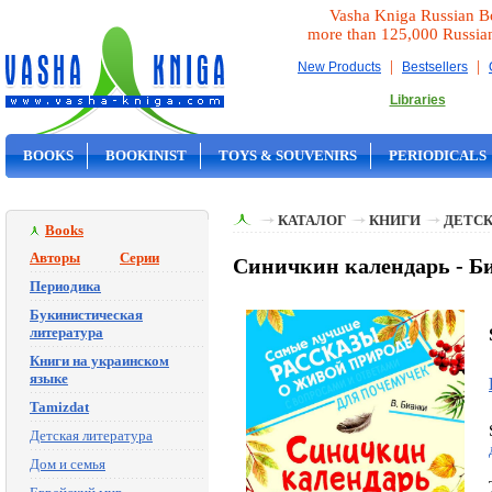
Vasha Kniga Russian B
more than 125,000 Russia
|
|
New Products
Bestsellers
Libraries
BOOKS
BOOKINIST
TOYS & SOUVENIRS
PERIODICALS
ON SALE
КАТАЛОГ
КНИГИ
ДЕТСК
Books
Авторы
Серии
Синичкин календарь - Б
Периодика
Букинистическая
литература
Книги на украинском
языке
Tamizdat
Детская литература
Дом и семья