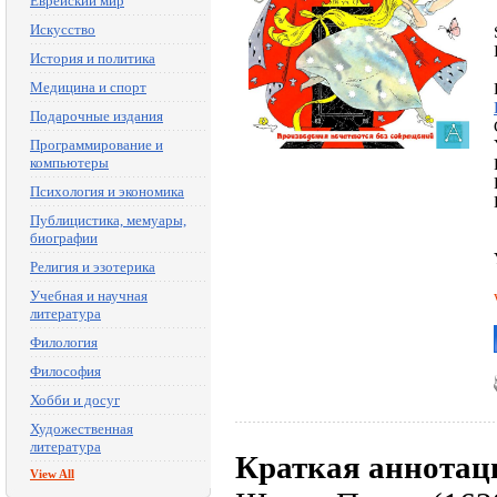
Еврейский мир
Искусство
История и политика
Медицина и спорт
Подарочные издания
Программирование и
компьютеры
Психология и экономика
Публицистика, мемуары,
биографии
Религия и эзотерика
Учебная и научная
литература
Филология
Философия
Хобби и досуг
Художественная
литература
Краткая аннотац
View All