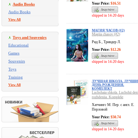
Your Price:
$16.51
Audio Books
Audio Books
shipped in 14-20 days
View All
МАГИЯ ЧАСОВ (#2)
Magiia chasov (#2)
Toys and Souvenirs
Рид Б., Триндер Л.
Educational
Your Price:
$12.26
Games
Souvenirs
shipped in 14-20 days
Toys
Training
ЛУЧШАЯ ШКОЛА. ЛУЧШ
View All
ДЕНЬ РОЖДЕНИЯ.
КОМПЛЕКТ
Luchshaia shkola. Luchshii den
rozhdeniia. Komplekt
Хатчингс М. Пер. с англ. Е.
Перловой
Your Price:
$50.74
shipped in 14-20 days