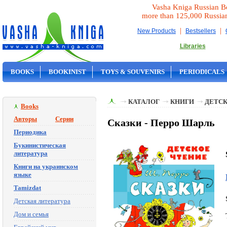
Vasha Kniga Russian B
more than 125,000 Russia
|
|
New Products
Bestsellers
Libraries
BOOKS
BOOKINIST
TOYS & SOUVENIRS
PERIODICALS
ON SALE
КАТАЛОГ
КНИГИ
ДЕТСК
Books
Авторы
Серии
Сказки - Перро Шарль
Периодика
Букинистическая
литература
Книги на украинском
языке
Tamizdat
Детская литература
Дом и семья