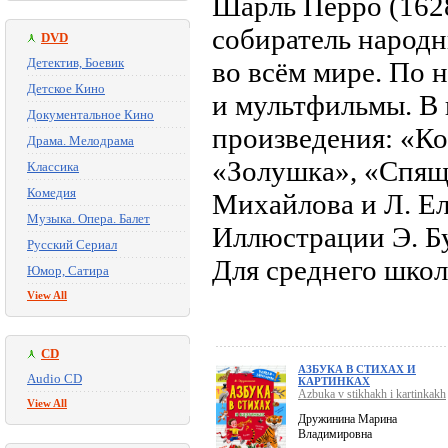
Шарль Перро (1628
собиратель народн
DVD
Детектив, Боевик
во всём мире. По 
Детское Кино
и мультфильмы. В
Документальное Кино
произведения: «Ко
Драма. Мелодрама
«Золушка», «Спяща
Классика
Комедия
Михайлова и Л. Ел
Музыка. Опера. Балет
Иллюстрации Э. Бу
Русский Сериал
Для среднего школ
Юмор, Сатира
View All
CD
АЗБУКА В СТИХАХ И
Audio CD
КАРТИНКАХ
Azbuka v stikhakh i kartinkakh
View All
Дружинина Марина
Владимировна