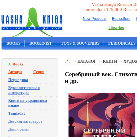
Vasha Kniga Russian B
more than 125,000 Russia
|
|
New Products
Bestsellers
Libraries
BOOKS
BOOKINIST
TOYS & SOUVENIRS
PERIODICALS
ON SALE
КАТАЛОГ
КНИГИ
ХУДО
Books
Авторы
Серии
Серебряный век. Стихотв
Периодика
и др.
Букинистическая
литература
Книги на украинском
языке
Tamizdat
Детская литература
Дом и семья