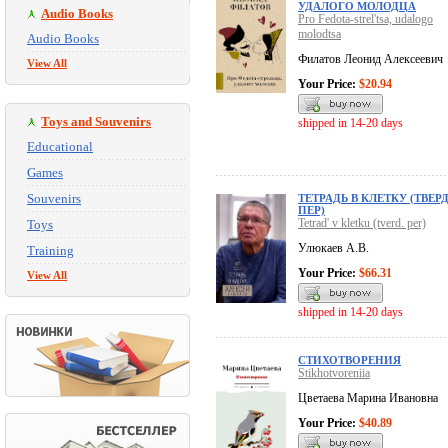
УДАЛОГО МОЛОДЦА
Audio Books
Pro Fedota-strel'tsa, udalogo
molodtsa
Audio Books
Филатов Леонид Алексеевич
View All
Your Price:
$20.94
Toys and Souvenirs
shipped in 14-20 days
Educational
Games
Souvenirs
ТЕТРАДЬ В КЛЕТКУ (ТВЕРД
ПЕР)
Tetrad' v kletku (tverd. per)
Toys
Улюкаев А.В.
Training
Your Price:
$66.31
View All
shipped in 14-20 days
СТИХОТВОРЕНИЯ
Stikhotvoreniia
Цветаева Марина Ивановна
Your Price:
$40.89