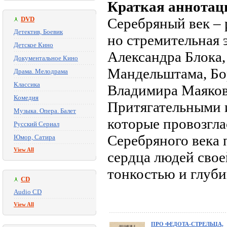
Краткая аннотац
DVD
Серебряный век – 
Детектив, Боевик
но стремительная 
Детское Кино
Александра Блока
Документальное Кино
Мандельштама, Бо
Драма. Мелодрама
Классика
Владимира Маяков
Комедия
Притягательными 
Музыка. Опера. Балет
которые провозгла
Русский Сериал
Серебряного века
Юмор, Сатира
View All
сердца людей свое
тонкостью и глуб
CD
Audio CD
View All
ПРО ФЕДОТА-СТРЕЛЬЦА,