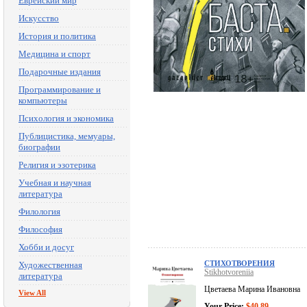
Еврейский мир
Искусство
История и политика
Медицина и спорт
Подарочные издания
Программирование и
компьютеры
Психология и экономика
Публицистика, мемуары,
биографии
Религия и эзотерика
Учебная и научная
литература
Филология
Философия
Хобби и досуг
СТИХОТВОРЕНИЯ
Художественная
Stikhotvoreniia
литература
Цветаева Марина Ивановна
View All
Your Price:
$40.89