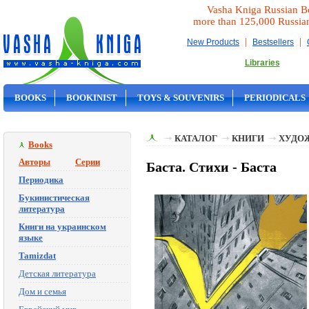
Vasha Kniga Russian B
more than 125,000 Russia
|
|
New Products
Bestsellers
Libraries
BOOKS
BOOKINIST
TOYS & SOUVENIRS
PERIODICALS
ON SALE
КАТАЛОГ
КНИГИ
ХУДО
Books
Авторы
Серии
Баста. Стихи - Баста
Периодика
Букинистическая
литература
Книги на украинском
языке
Tamizdat
Детская литература
Дом и семья