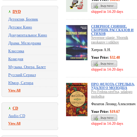
DVD
shipped in 14-20 days
Детектив, Боевик
СЕВЕРНОЕ СИЯНИЕ.
Детское Кино
СБОРНИК РАССКАЗОВ И
СТИХОВ
Документальное Кино
Severnoe siianie. Sbornik
rasskazov i stikhov
Драма. Мелодрама
Хитров А.Н.
Классика
Your Price:
$32.48
Комедия
Музыка. Опера. Балет
shipped in 14-20 days
Русский Сериал
Юмор, Сатира
ПРО ФЕДОТА-СТРЕЛЬЦА,
УДАЛОГО МОЛОДЦА
View All
Pro Fedota-strel'tsa, udalogo
molodtsa
Филатов Леонид Алексеевич
CD
Your Price:
$19.67
Audio CD
View All
shipped in 14-20 days