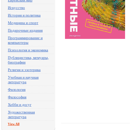
Еврейский мир
Искусство
История и политика
Медицина и спорт
Подарочные издания
Программирование и
компьютеры
Психология и экономика
Публицистика, мемуары,
биографии
Религия и эзотерика
Учебная и научная
литература
Филология
Философия
Хобби и досуг
Художественная
литература
View All