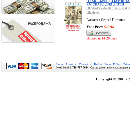
ОТ МОСКВЫ ДО БЕРЛИНА
РАССКАЗЫ ДЛЯ ДЕТЕЙ
Ot Moskvy do Berlina. Rasska
dlia detei
Алексеев Сергей Петрович
Your Price:
$20.94
shipped in 14-20 days
Home
About us
Contact us
Basket
Return Policy
Priva
Need help?
1-718-787-0664
. Online prices and selection genera
Copyright © 2001 - 2