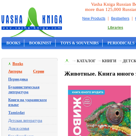
Vasha Kniga Russian B
more than 125,000 Russia
|
|
New Products
Bestsellers
Libraries
BOOKS
BOOKINIST
TOYS & SOUVENIRS
PERIODICALS
ON SALE
КАТАЛОГ
КНИГИ
ДЕТСК
Books
Авторы
Серии
Животные. Книга юного э
Периодика
Букинистическая
литература
Книги на украинском
языке
Tamizdat
Детская литература
Дом и семья