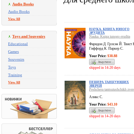
Audio Books
Audio Books
View All
НАУКА. КНИГА ЮНОГО
ЭРУДИТА
Toys and Souvenirs
Nauka. Kniga iunogo erudita
Educational
Фарндон Д. Грэхэм Й. Твист 
Гиффорд К. Паркер С.
Games
Your Price:
$38.88
Souvenirs
Toys
shipped in 14-20 days
Training
ПЕЩЕРА ТАНЦУЮЩИХ
View All
ЗВЕРЕЙ
Peshchera tantsuiushchikh zver
Аликс С.
Your Price:
$43.10
shipped in 14-20 days