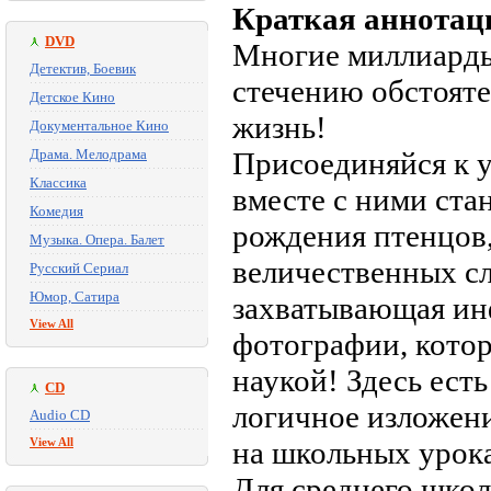
Краткая аннотац
DVD
Многие миллиарды 
Детектив, Боевик
стечению обстояте
Детское Кино
жизнь!
Документальное Кино
Драма. Мелодрама
Присоединяйся к 
Классика
вместе с ними ста
Комедия
рождения птенцов,
Музыка. Опера. Балет
величественных сл
Русский Сериал
Юмор, Сатира
захватывающая ин
View All
фотографии, кото
наукой! Здесь ест
CD
логичное изложени
Audio CD
View All
на школьных урок
Для среднего школ