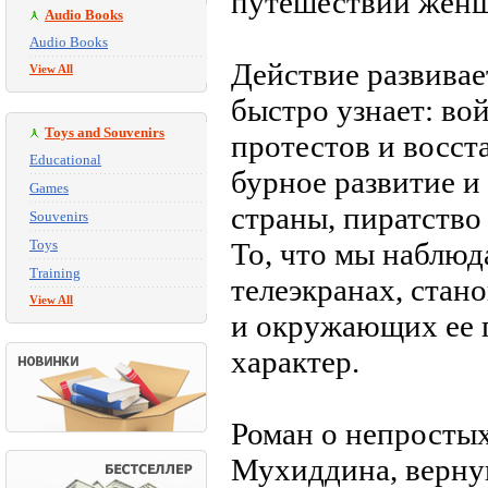
путешествии женщи
Audio Books
Audio Books
Действие развивае
View All
быстро узнает: во
Toys and Souvenirs
протестов и восст
Educational
бурное развитие и
Games
страны, пиратство
Souvenirs
Toys
То, что мы наблюд
Training
телеэкранах, стан
View All
и окружающих ее 
характер.
Роман о непростых
Мухиддина, вернув