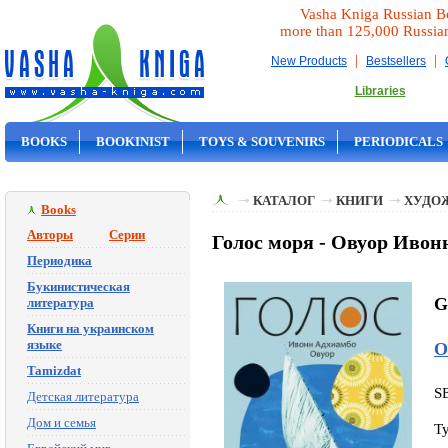
Vasha Kniga Russian B
more than 125,000 Russia
|
|
New Products
Bestsellers
Libraries
BOOKS
BOOKINIST
TOYS & SOUVENIRS
PERIODICALS
ON SALE
КАТАЛОГ
КНИГИ
ХУДО
Books
Авторы
Серии
Голос моря - Овуор Ивон
Периодика
Букинистическая
G
литература
Книги на украинском
языке
О
Tamizdat
S
Детская литература
Дом и семья
T