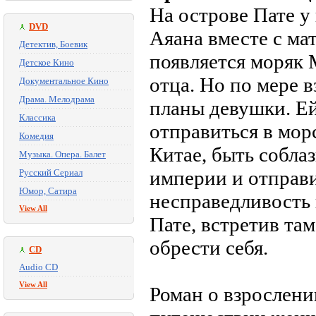
На острове Пате у
DVD
Аяана вместе с ма
Детектив, Боевик
появляется моряк 
Детское Кино
отца. Но по мере 
Документальное Кино
Драма. Мелодрама
планы девушки. Е
Классика
отправиться в мор
Комедия
Китае, быть собла
Музыка. Опера. Балет
империи и отправи
Русский Сериал
Юмор, Сатира
несправедливость 
View All
Пате, встретив та
обрести себя.
CD
Audio CD
View All
Роман о взрослени