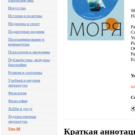
Еврейский мир
Искусство
S
I
История и политика
Медицина и спорт
Pa
Подарочные издания
Co
Ye
Программирование и
P
компьютеры
O
Психология и экономика
Pa
E
Публицистика, мемуары,
биографии
Религия и эзотерика
Yo
Учебная и научная
литература
wi
Филология
Cu
Философия
Хобби и досуг
Художественная
литература
Краткая аннотац
View All