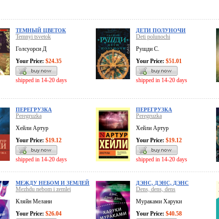
ТЕМНЫЙ ЦВЕТОК
ДЕТИ ПОЛУНОЧИ
Temnyi tsvetok
Deti polunochi
Голсуорси Д
Рушди С.
Your Price:
$24.35
Your Price:
$51.01
shipped in 14-20 days
shipped in 14-20 days
ПЕРЕГРУЗКА
ПЕРЕГРУЗКА
Peregruzka
Peregruzka
Хейли Артур
Хейли Артур
Your Price:
$19.12
Your Price:
$19.12
shipped in 14-20 days
shipped in 14-20 days
МЕЖДУ НЕБОМ И ЗЕМЛЕЙ
ДЭНС, ДЭНС, ДЭНС
Mezhdu nebom i zemlei
Dens, dens, dens
Кляйн Мелани
Мураками Харуки
Your Price:
$26.04
Your Price:
$40.58