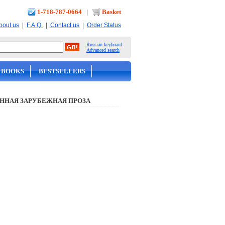
1-718-787-0664
|
Basket
|
|
|
bout us
F.A.Q.
Contact us
Order Status
Russian keyboard
Advanced search
 BOOKS
BESTSELLERS
ННАЯ ЗАРУБЕЖНАЯ ПРОЗА