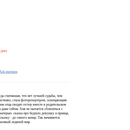
 дня)
Ask question
гда считавшая, что нет лучшей судьбы, чем
анствиях, стала фоторепортером, освещающим
нь отца сводит сестер вместе в родительском
 даже сейчас Аня не пытается сблизиться с
матерью: сказка про бедную девушку и принца,
казку - до самого конца. Так начинается
расивый ледяной мир.