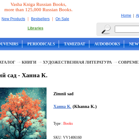
Vasha Kniga Russian Books,
more than 125,000 Russian Books.
|
Home
A
|
|
New Products
Bestsellers
On Sale
Libraries
OUVENIRS
PERIODICALS
TAMIZDAT
AUDOBOOKS
NEW
АТАЛОГ
КНИГИ
ХУДОЖЕСТВЕННАЯ ЛИТЕРАТУРА
СОВРЕМЕ
й сад - Ханна К.
Zimnii sad
Ханна К.
(Khanna K.)
Type :
Books
SKU: VV1406160