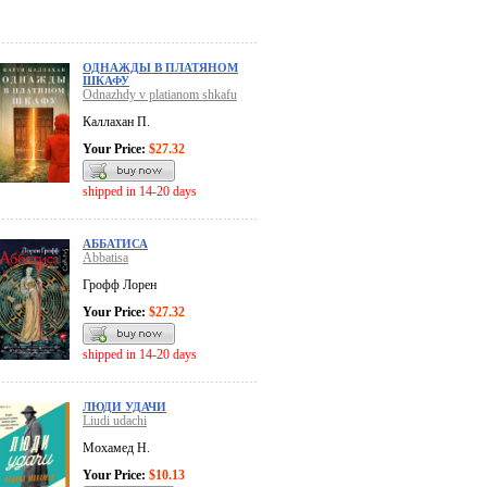
ОДНАЖДЫ В ПЛАТЯНОМ
ШКАФУ
Odnazhdy v platianom shkafu
Каллахан П.
Your Price:
$27.32
shipped in 14-20 days
АББАТИСА
Abbatisa
Грофф Лорен
Your Price:
$27.32
shipped in 14-20 days
ЛЮДИ УДАЧИ
Liudi udachi
Мохамед Н.
Your Price:
$10.13