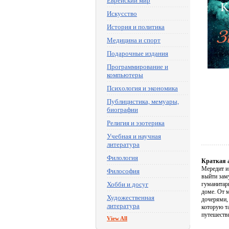
Еврейский мир
Искусство
История и политика
Медицина и спорт
Подарочные издания
Программирование и
компьютеры
Психология и экономика
Публицистика, мемуары,
биографии
Религия и эзотерика
Учебная и научная
литература
Филология
Краткая 
Мередит и 
Философия
выйти зам
Хобби и досуг
гуманитарн
доме. От м
Художественная
дочерями,
литература
которую та
путешеств
View All