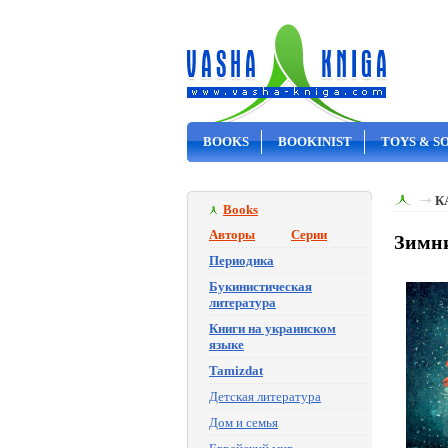
BOOKS
BOOKINIST
TOYS & S
ON SALE
К
Books
Авторы
Серии
Зимни
Периодика
Букинистическая
литература
Книги на украинском
языке
Tamizdat
Детская литература
Дом и семья