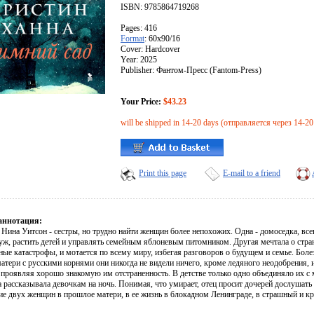
ISBN: 9785864719268
Pages: 416
Format
: 60x90/16
Cover: Hardcover
Year: 2025
Publisher: Фантом-Пресс (Fantom-Press)
Your Price:
$43.23
will be shipped in 14-20 days (отправляется через 14-20
Print this page
E-mail to a friend
аннотация:
Нина Уитсон - сестры, но трудно найти женщин более непохожих. Одна - домоседка, все
уж, растить детей и управлять семейным яблоневым питомником. Другая мечтала о стр
ые катастрофы, и мотается по всему миру, избегая разговоров о будущем и семье. Болез
атери с русскими корнями они никогда не видели ничего, кроме ледяного неодобрения, и
 проявляя хорошо знакомую им отстраненность. В детстве только одно объединяло их с 
 рассказывала девочкам на ночь. Понимая, что умирает, отец просит дочерей дослушать с
ие двух женщин в прошлое матери, в ее жизнь в блокадном Ленинграде, в страшный и к