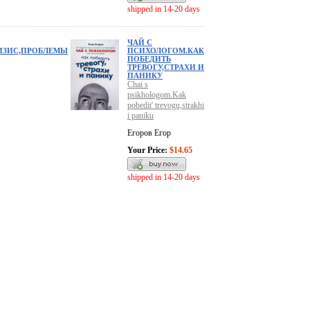
shipped in 14-20 days
ЧАЙ С
РИЗИС,ПРОБЛЕМЫ
ПСИХОЛОГОМ.КАК
ПОБЕДИТЬ
ТРЕВОГУ,СТРАХИ И
ПАНИКУ
Chai s
psikhologom.Kak
pobedit' trevogu,strakhi
i paniku
Егоров Егор
Your Price:
$14.65
shipped in 14-20 days