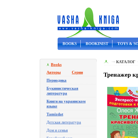
BOOKS
BOOKINIST
TOYS & S
ON SALE
КАТАЛОГ
Books
Авторы
Серии
Тренажер кр
Периодика
Букинистическая
литература
Книги на украинском
языке
Tamizdat
Детская литература
Дом и семья