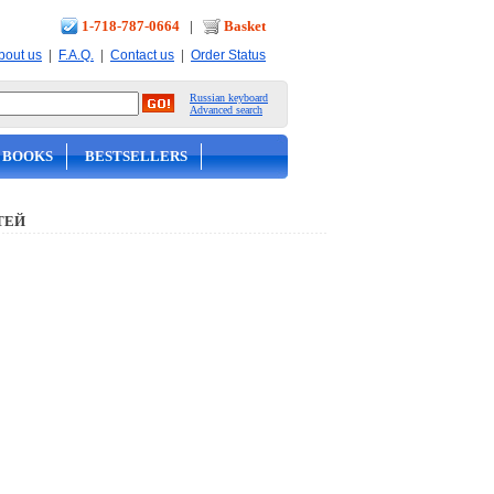
1-718-787-0664
|
Basket
|
|
|
bout us
F.A.Q.
Contact us
Order Status
Russian keyboard
Advanced search
 BOOKS
BESTSELLERS
ТЕЙ