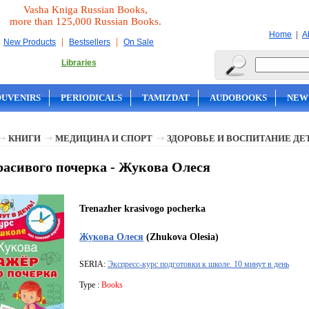
Vasha Kniga Russian Books,
more than 125,000 Russian Books.
|
Home
A
|
|
New Products
Bestsellers
On Sale
Libraries
OUVENIRS
PERIODICALS
TAMIZDAT
AUDOBOOKS
NEW
КНИГИ
МЕДИЦИНА И СПОРТ
ЗДОРОВЬЕ И ВОСПИТАНИЕ ДЕ
асивого почерка - Жукова Олеся
Trenazher krasivogo pocherka
Жукова Олеся
(Zhukova Olesia)
SERIA:
Экспресс-курс подготовки к школе. 10 минут в день
Type :
Books