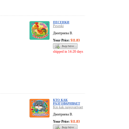
ПЕСЕНКИ
Pesenki
Дмитриева В.
Your Price:
$11.83
shipped in 14-20 days
КТО КАК
РАЗГОВАРИВАЕТ
Kto kak razgovarivaet
Дмитриева В.
Your Price:
$11.83