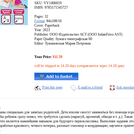
SKU: VV1406019
ISBN: 9785171545727
Pages: 32
Format
: 84x108/16
Cover: Paperback
Year: 2023
Publisher: ООО Издательство АСТ (OOO Izdatel'stvo AST)
Paper Quality: бумага типографская 60
Editor: Тумановская Мария Петровна
Your Price:
$11.59
will be shipped in 14-20 days (отправляется через 14-20 дня)
Print this page
E-mail to a friend
Ask questio
:
даны специально для занятых родителей. Дети вполне смогут заниматься без помощи в
ы ребенок сразу понял, что требуется сделать (нарисуй, прочитай, обведи и т. д.). Та
что является важнейшим навыком для будущего первоклассника. Выполняя задания этой
аботки красивого, четкого почерка, разовьет глазомер и координацию, научится ориент
.