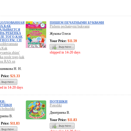
КОЛДОВАННАЯ
ПИШЕМ ПЕЧАТНЫМИ БУКВАМИ
А.КАК
Pishem pechatnymi bukvami
АДЫВАЕТСЯ
НЬ РЕБЕНКА
Жукова Олеся
ЛЕ ТОГО,КАК
ГНОЗ РАС СН
Your Price:
$11.59
oldovannaia
.Kak
shipped in 14-20 days
yvaetsia zhizn'
ka posle togo,kak
noz RAS sn
шникова Н. Н.
 Price:
$21.33
ed in 14-20 days
ХИ-
ПОТЕШКИ
ТУШКИ
Poteshki
i-boltushki
Дмитриева В.
риева В.
Your Price:
$11.83
 Price:
$11.83