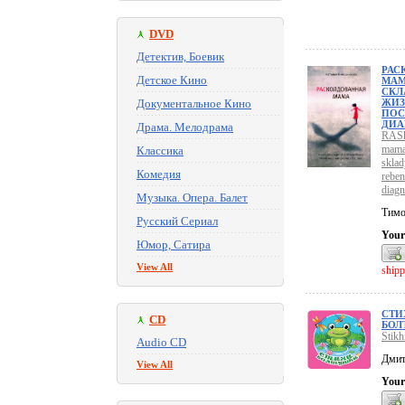
DVD
Детектив, Боевик
РАС
Детское Кино
МАМ
СКЛ
Документальное Кино
ЖИЗ
ПОС
ДИА
Драма. Мелодрама
RASk
mama
Классика
sklad
Комедия
reben
diag
Музыка. Опера. Балет
Тимо
Русский Сериал
Your
Юмор, Сатира
View All
shipp
СТИ
CD
БОЛ
Stikh
Audio CD
Дмит
View All
Your