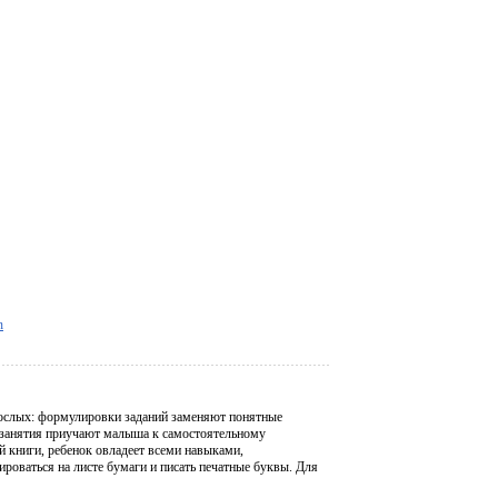
n
зрослых: формулировки заданий заменяют понятные
кие занятия приучают малыша к самостоятельному
 книги, ребенок овладеет всеми навыками,
ироваться на листе бумаги и писать печатные буквы. Для