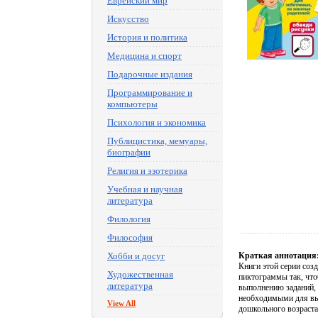
Еврейский мир
Искусство
История и политика
Медицина и спорт
Подарочные издания
Программирование и
компьютеры
Психология и экономика
Публицистика, мемуары,
биографии
Религия и эзотерика
Учебная и научная
литература
Филология
Философия
Хобби и досуг
Краткая аннотация
Книги этой серии соз
Художественная
пиктограммы так, чтоб
литература
выполнению заданий, 
необходимыми для выр
View All
дошкольного возраста