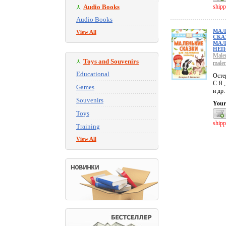
Audio Books
shipp
Audio Books
МАЛ
View All
СКА
МАЛ
НЕП
Malen
Toys and Souvenirs
malen
Educational
Осте
С.Я.
Games
и др.
Souvenirs
Your
Toys
shipp
Training
View All