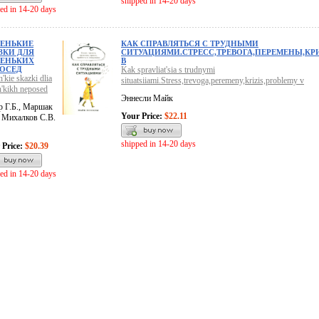
shipped in 14-20 days
ed in 14-20 days
ЕНЬКИЕ
КАК СПРАВЛЯТЬСЯ С ТРУДНЫМИ
ЗКИ ДЛЯ
СИТУАЦИЯМИ.СТРЕСС,ТРЕВОГА,ПЕРЕМЕНЫ,К
ЕНЬКИХ
В
ОСЕД
Kak spravliat'sia s trudnymi
'kie skazki dlia
situatsiiami.Stress,trevoga,peremeny,krizis,problemy v
'kikh neposed
Эннесли Майк
р Г.Б., Маршак
Your Price:
$22.11
, Михалков С.В.
shipped in 14-20 days
 Price:
$20.39
ed in 14-20 days