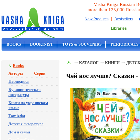
Vasha Kniga Russian B
more than 125,000 Russia
|
|
New Products
Bestsellers
Libraries
BOOKS
BOOKINIST
TOYS & SOUVENIRS
PERIODICALS
ON SALE
КАТАЛОГ
КНИГИ
ДЕТСК
Books
Авторы
Серии
Чей нос лучше? Сказки 
Периодика
Букинистическая
литература
Книги на украинском
языке
Tamizdat
Детская литература
Дом и семья