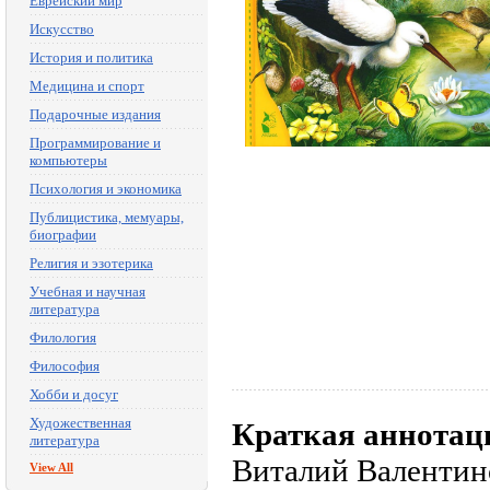
Еврейский мир
Искусство
История и политика
Медицина и спорт
Подарочные издания
Программирование и
компьютеры
Психология и экономика
Публицистика, мемуары,
биографии
Религия и эзотерика
Учебная и научная
литература
Филология
Философия
Хобби и досуг
Художественная
Краткая аннотац
литература
Виталий Валентин
View All