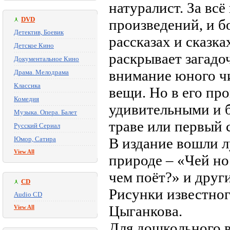
натуралист. За всё
DVD
произведений, и б
Детектив, Боевик
рассказах и сказк
Детское Кино
раскрывает загадо
Документальное Кино
внимание юного чи
Драма. Мелодрама
Классика
вещи. Но в его пр
Комедия
удивительными и б
Музыка. Опера. Балет
траве или первый с
Русский Сериал
Юмор, Сатира
В издание вошли л
View All
природе – «Чей но
чем поёт?» и други
CD
Рисунки известног
Audio CD
Цыганкова.
View All
Для дошкольного в