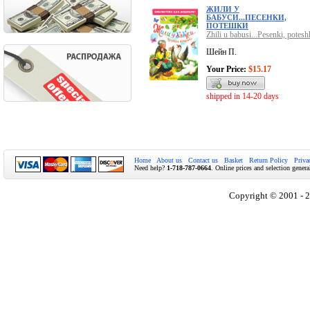
ЖИЛИ У
БАБУСИ...ПЕСЕНКИ,
ПОТЕШКИ
Zhili u babusi...Pesenki, potesh
Шейн П.
Your Price:
$15.17
shipped in 14-20 days
Home
About us
Contact us
Basket
Return Policy
Priva
Need help?
1-718-787-0664
. Online prices and selection genera
Copyright © 2001 - 2