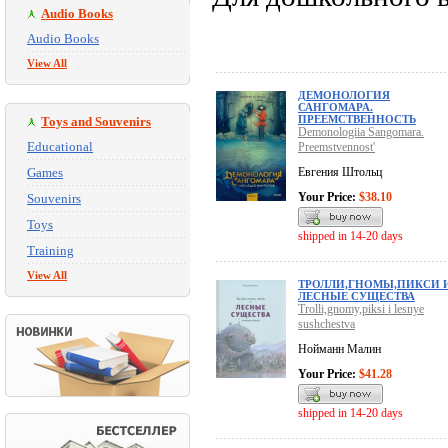
Audio Books
Audio Books
View All
ДЕМОНОЛОГИЯ
САНГОМАРА.
ПРЕЕМСТВЕННОСТЬ
Toys and Souvenirs
Demonologiia Sangomara.
Educational
Preemstvennost'
Games
Евгения Штольц
Your Price:
$38.10
Souvenirs
Toys
shipped in 14-20 days
Training
View All
ТРОЛЛИ,ГНОМЫ,ПИКСИ 
ЛЕСНЫЕ СУЩЕСТВА
Trolli,gnomy,piksi i lesnye
sushchestva
Нойманн Малин
Your Price:
$41.28
shipped in 14-20 days