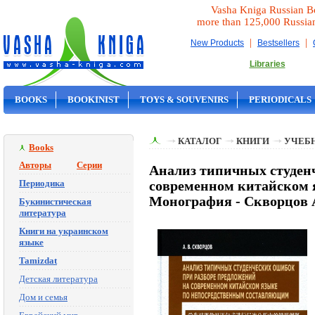
Vasha Kniga Russian B
more than 125,000 Russia
|
|
New Products
Bestsellers
Libraries
BOOKS
BOOKINIST
TOYS & SOUVENIRS
PERIODICALS
ON SALE
КАТАЛОГ
КНИГИ
УЧЕБН
Books
Авторы
Серии
Анализ типичных студен
Периодика
современном китайском 
Монография - Скворцов 
Букинистическая
литература
Книги на украинском
языке
Tamizdat
Детская литература
Дом и семья