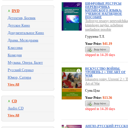
ЦИФРОВЫЕ РЕСУРСЫ
ПЕРЕВОДЧИКА
DVD
КИТАЙСКОГО ЯЗЫКА:
УЧЕБНОЕ НАГЛЯДНОЕ
ПОСОБИЕ
Детектив, Боевик
Tsifrovye resursy perevodchika
Детское Кино
kitaiskogo iazyka: uchebnoe
nagliadnoe posobie
Документальное Кино
Гурулева Т.Л.
Драма. Мелодрама
Your Price:
$41.19
Классика
Комедия
shipped in 14-20 days
Музыка. Опера. Балет
ИСКУССТВО ВОЙНЫ.
Русский Сериал
УРОВЕНЬ 2 = THE ART OF
WAR
Юмор, Сатира
Iskusstvo voiny. Uroven' 2 = T
Art of War
View All
Сунь-Цзы
Your Price:
$13.56
CD
Audio CD
shipped in 14-20 days
View All
АНГЛО-РУССКИЙ РУССКО