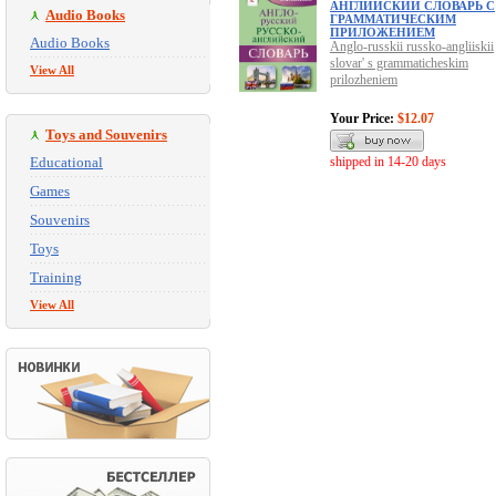
АНГЛИЙСКИЙ СЛОВАРЬ С
Audio Books
ГРАММАТИЧЕСКИМ
ПРИЛОЖЕНИЕМ
Audio Books
Anglo-russkii russko-angliiskii
slovar' s grammaticheskim
View All
prilozheniem
Your Price:
$12.07
Toys and Souvenirs
Educational
shipped in 14-20 days
Games
Souvenirs
Toys
Training
View All