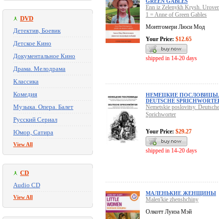
GREEN GABLES
Enn iz Zelenykh Krysh. Uroven
1 = Anne of Green Gables
DVD
Монтгомери Люси Мод
Детектив, Боевик
Your Price:
$12.65
Детское Кино
Документальное Кино
shipped in 14-20 days
Драма. Мелодрама
Классика
Комедия
НЕМЕЦКИЕ ПОСЛОВИЦЫ
DEUTSCHE SPRICHWORTE
Музыка. Опера. Балет
Nemetskie poslovitsy. Deutsch
Sprichworter
Русский Сериал
Your Price:
$29.27
Юмор, Сатира
View All
shipped in 14-20 days
CD
Audio CD
МАЛЕНЬКИЕ ЖЕНЩИНЫ
View All
Malen'kie zhenshchiny
Олкотт Луиза Мэй