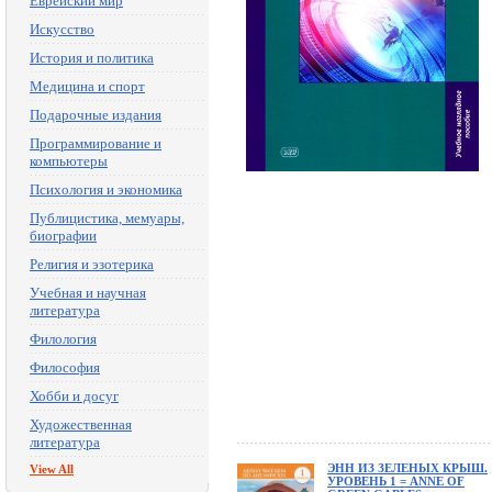
Еврейский мир
Искусство
История и политика
Медицина и спорт
Подарочные издания
Программирование и
компьютеры
Психология и экономика
Публицистика, мемуары,
биографии
Религия и эзотерика
Учебная и научная
литература
Филология
Философия
Хобби и досуг
Художественная
литература
ЭНН ИЗ ЗЕЛЕНЫХ КРЫШ.
View All
УРОВЕНЬ 1 = ANNE OF