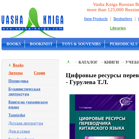
Vasha Kniga Russian B
more than 125,000 Russia
|
|
New Products
Bestsellers
Libraries
BOOKS
BOOKINIST
TOYS & SOUVENIRS
PERIODICALS
ON SALE
КАТАЛОГ
КНИГИ
УЧЕБН
Books
Авторы
Серии
Цифровые ресурсы перево
Периодика
- Гурулева Т.Л.
Букинистическая
литература
Книги на украинском
языке
Tamizdat
Детская литература
Дом и семья