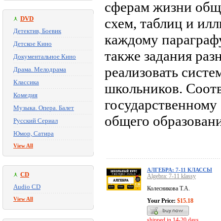
сферам жизни общ
DVD
схем, таблиц и ил
Детектив, Боевик
каждому параграфу
Детское Кино
также задания раз
Документальное Кино
реализовать систе
Драма. Мелодрама
Классика
школьников. Соот
Комедия
государственному 
Музыка. Опера. Балет
общего образовани
Русский Сериал
Юмор, Сатира
View All
АЛГЕБРА: 7-11 КЛАССЫ
CD
Algebra: 7-11 klassy
Audio CD
Колесникова Т.А.
View All
Your Price:
$15.18
shipped in 14-20 days