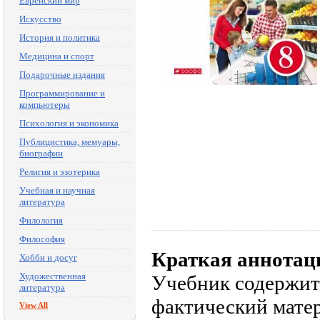
Еврейский мир
Искусство
История и политика
Медицина и спорт
Подарочные издания
Программирование и
компьютеры
Психология и экономика
Публицистика, мемуары,
биографии
Религия и эзотерика
Учебная и научная
литература
Филология
Философия
Краткая аннотац
Хобби и досуг
Художественная
Учебник содержит
литература
фактический мате
View All