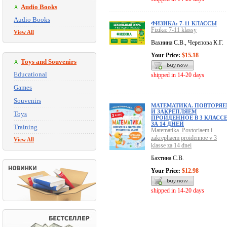
Audio Books
Audio Books
ФИЗИКА: 7-11 КЛАССЫ
Fizika: 7-11 klassy
View All
Вахнина С.В., Черепова К.Г.
Your Price:
$15.18
Toys and Souvenirs
Educational
shipped in 14-20 days
Games
Souvenirs
МАТЕМАТИКА. ПОВТОРЯ
И ЗАКРЕПЛЯЕМ
Toys
ПРОЙДЕННОЕ В 3 КЛАСС
ЗА 14 ДНЕЙ
Training
Matematika. Povtoriaem i
zakrepliaem proidennoe v 3
View All
klasse za 14 dnei
Бахтина С.В.
Your Price:
$12.98
shipped in 14-20 days