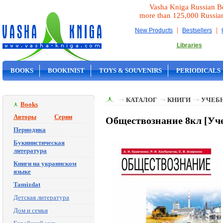
Vasha Kniga Russian B
more than 125,000 Russia
|
|
New Products
Bestsellers
Libraries
BOOKS
BOOKINIST
TOYS & SOUVENIRS
PERIODICALS
ON SALE
КАТАЛОГ
КНИГИ
УЧЕБН
Books
Авторы
Серии
Обществознание 8кл [Уч
Периодика
Букинистическая
литература
Книги на украинском
языке
Tamizdat
Детская литература
Дом и семья