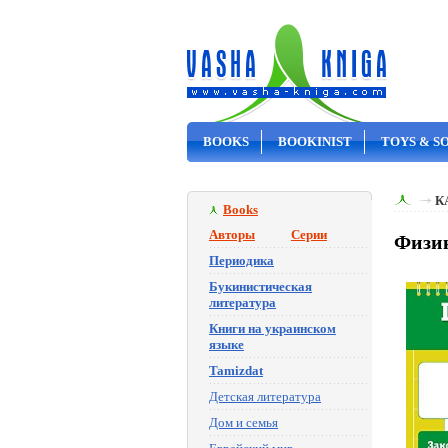
BOOKS
BOOKINIST
TOYS & S
ON SALE
К
Books
Авторы
Серии
Физик
Периодика
Букинистическая
литература
Книги на украинском
языке
Tamizdat
Детская литература
Дом и семья