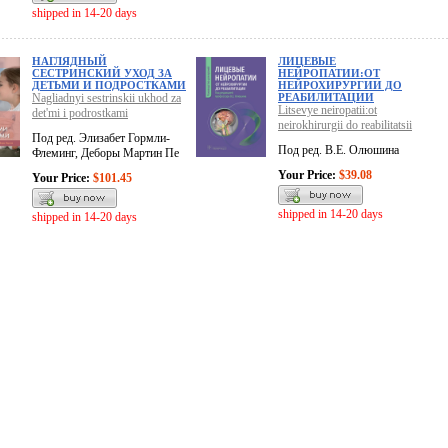
shipped in 14-20 days
НАГЛЯДНЫЙ
ЛИЦЕВЫЕ
СЕСТРИНСКИЙ УХОД ЗА
НЕЙРОПАТИИ:ОТ
ДЕТЬМИ И ПОДРОСТКАМИ
НЕЙРОХИРУРГИИ ДО
Nagliadnyi sestrinskii ukhod za
РЕАБИЛИТАЦИИ
Litsevye neiropatii:ot
det'mi i podrostkami
neirokhirurgii do reabilitatsii
Под ред. Элизабет Гормли-
Под ред. В.Е. Олюшина
Флеминг, Деборы Мартин Пе
Your Price:
$39.08
Your Price:
$101.45
shipped in 14-20 days
shipped in 14-20 days