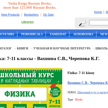
Vasha Kniga Russian Books,
more than 125,000 Russian Books.
|
Home
A
|
|
New Products
Bestsellers
On Sale
Libraries
OUVENIRS
PERIODICALS
TAMIZDAT
AUDOBOOKS
NEW
АТАЛОГ
КНИГИ
УЧЕБНАЯ И НАУЧНАЯ ЛИТЕРАТУРА
ШКОЛЬ
а: 7-11 классы - Вахнина С.В., Черепова К.Г.
Fizika: 7-11 klassy
Вахнина С.В., Черепова К
SERIA:
Школьный курс в нагляд
Type :
Books