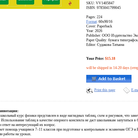
SKU: VV1405847
ISBN: 9785041799045
Pages: 224
Format
: 60x90/16
Cover: Paperback
Year: 2026
Publisher: ООО Издательство Эк
Paper Quality: бумага типографск
Editor: Судакова Татьяна
Your Price:
$15.18
will be shipped in 14-20 days (от
Print this page
E-ma
аннотация:
школьный курс физики представлен в виде наглядных таблиц, схем и рисунков, что заме
. Использование таблиц в качестве опорного конспекта не даст школьникам запутаться 
и ответ на интересующий их вопрос.
жет помощь учащимся 7–11 классов при подготовке к контрольным и экзаменам ОГЭ и Е
и работы на уроках.