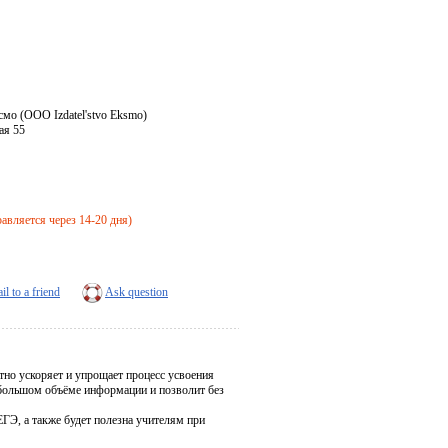
смо (OOO Izdatel'stvo Eksmo)
ая 55
правляется через 14-20 дня)
il to a friend
Ask question
тно ускоряет и упрощает процесс усвоения
в большом объёме информации и позволит без
ГЭ, а также будет полезна учителям при