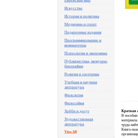
Еврейский мир
Искусство
История и политика
Медицина и спорт
Подарочные издания
Программирование и
компьютеры
Психология и экономика
Публицистика, мемуары,
биографии
Религия и эзотерика
Учебная и научная
литература
Филология
Философия
Хобби и досуг
Краткая 
В пособии 
Художественная
материала
литература
труда найт
Книга ока
View All
организаци