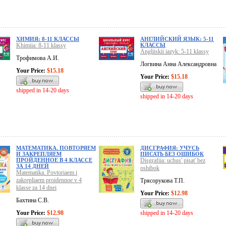
ХИМИЯ: 8-11 КЛАССЫ
АНГЛИЙСКИЙ ЯЗЫК: 5-11
Khimiia: 8-11 klassy
КЛАССЫ
Angliiskii iazyk: 5-11 klassy
Трофимова А.И.
Логвина Анна Александровна
Your Price:
$15.18
Your Price:
$15.18
shipped in 14-20 days
shipped in 14-20 days
МАТЕМАТИКА. ПОВТОРЯЕМ
ДИСГРАФИЯ: УЧУСЬ
И ЗАКРЕПЛЯЕМ
ПИСАТЬ БЕЗ ОШИБОК
ПРОЙДЕННОЕ В 4 КЛАССЕ
Disgrafiia: uchus' pisat' bez
ЗА 14 ДНЕЙ
oshibok
Matematika. Povtoriaem i
zakrepliaem proidennoe v 4
Трясорукова Т.П.
klasse za 14 dnei
Your Price:
$12.98
Бахтина С.В.
Your Price:
$12.98
shipped in 14-20 days