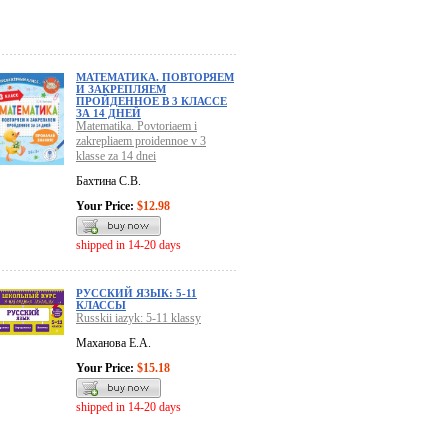
МАТЕМАТИКА. ПОВТОРЯЕМ
И ЗАКРЕПЛЯЕМ
ПРОЙДЕННОЕ В 3 КЛАССЕ
ЗА 14 ДНЕЙ
Matematika. Povtoriaem i
zakrepliaem proidennoe v 3
klasse za 14 dnei
Бахтина С.В.
Your Price:
$12.98
shipped in 14-20 days
РУССКИЙ ЯЗЫК: 5-11
КЛАССЫ
Russkii iazyk: 5-11 klassy
Маханова Е.А.
Your Price:
$15.18
shipped in 14-20 days