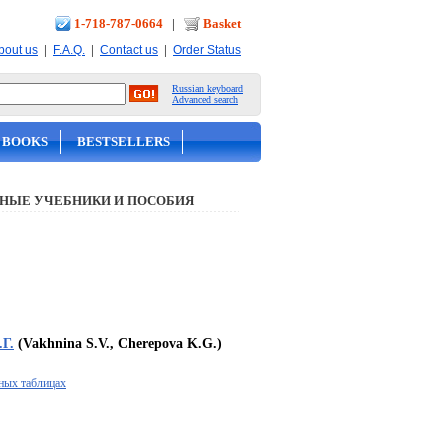
1-718-787-0664
|
Basket
|
|
|
bout us
F.A.Q.
Contact us
Order Status
Russian keyboard
Advanced search
 BOOKS
BESTSELLERS
НЫЕ УЧЕБНИКИ И ПОСОБИЯ
.Г.
(Vakhnina S.V., Cherepova K.G.)
ных таблицах