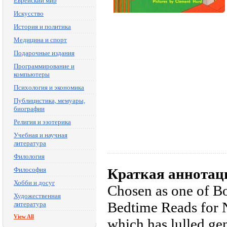
Еврейский мир
Искусство
История и политика
Медицина и спорт
Подарочные издания
Программирование и
компьютеры
Психология и экономика
Публицистика, мемуары,
биографии
Религия и эзотерика
Учебная и научная
литература
Филология
Философия
Краткая аннотац
Хобби и досуг
Chosen as one of Bo
Художественная
Bedtime Reads for N
литература
View All
which has lulled gen