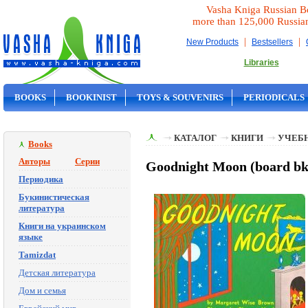
Vasha Kniga Russian B
more than 125,000 Russia
|
|
New Products
Bestsellers
Libraries
BOOKS
BOOKINIST
TOYS & SOUVENIRS
PERIODICALS
ON SALE
КАТАЛОГ
КНИГИ
УЧЕБН
Books
Авторы
Серии
Goodnight Moon (board bk
Периодика
Букинистическая
литература
Книги на украинском
языке
Tamizdat
Детская литература
Дом и семья