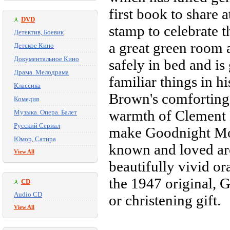
first book to share 
DVD
stamp to celebrate th
Детектив, Боевик
a great green room a
Детское Кино
Документальное Кино
safely in bed and is
Драма. Мелодрама
familiar things in 
Классика
Brown's comforting
Комедия
warmth of Clement H
Музыка. Опера. Балет
Русский Сериал
make Goodnight Moo
Юмор, Сатира
known and loved ar
View All
beautifully vivid or
the 1947 original, 
CD
Audio CD
or christening gift.
View All