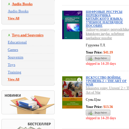
Audio Books
Audio Books
ЦИФРОВЫЕ РЕСУРСЫ
ПЕРЕВОДЧИКА
View All
КИТАЙСКОГО ЯЗЫКА:
УЧЕБНОЕ НАГЛЯДНОЕ
ПОСОБИЕ
Tsifrovye resursy perevodchika
kitaiskogo iazyka: uchebnoe
Toys and Souvenirs
nagliadnoe posobie
Educational
Гурулева Т.Л.
Games
Your Price:
$41.19
Souvenirs
shipped in 14-20 days
Toys
Training
ИСКУССТВО ВОЙНЫ.
View All
УРОВЕНЬ 2 = THE ART OF
WAR
Iskusstvo voiny. Uroven' 2 = T
Art of War
Сунь-Цзы
Your Price:
$13.56
shipped in 14-20 days