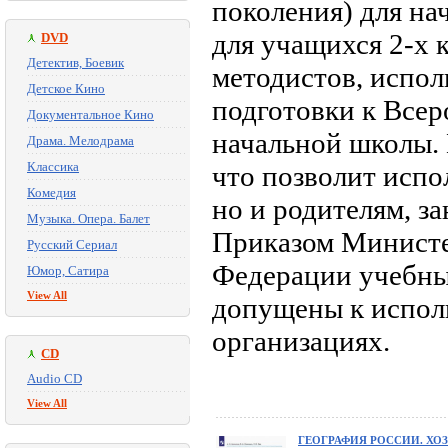
поколения) для на
для учащихся 2-х 
DVD
Детектив, Боевик
методистов, испо
Детское Кино
подготовки к Всер
Документальное Кино
начальной школы. 
Драма. Мелодрама
Классика
что позволит испо
Комедия
но и родителям, з
Музыка. Опера. Балет
Приказом Министе
Русский Сериал
Федерации учебные
Юмор, Сатира
View All
допущены к испол
организациях.
CD
Audio CD
View All
ГЕОГРАФИЯ РОССИИ. ХОЗ