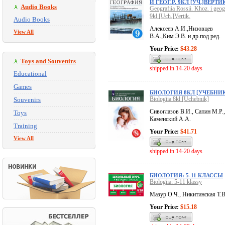
И ГЕОГ.Р. 9КЛ [УЧ.]ВЕРТИК
Audio Books
Geografiia Rossii. Khoz. i geog.
9kl [Uch.]Vertik.
Audio Books
Алексеев А.И.,Низовцев
View All
В.А.,Ким Э.В. и др.под ред.
Your Price:
$43.28
Toys and Souvenirs
shipped in 14-20 days
Educational
Games
БИОЛОГИЯ 8КЛ [УЧЕБНИК
Biologiia 8kl [Uchebnik]
Souvenirs
Сивоглазов В.И., Сапин М.Р.,
Toys
Каменский А.А.
Training
Your Price:
$41.71
View All
shipped in 14-20 days
БИОЛОГИЯ: 5-11 КЛАССЫ
Biologiia: 5-11 klassy
Мазур О.Ч., Никитинская Т.В
Your Price:
$15.18