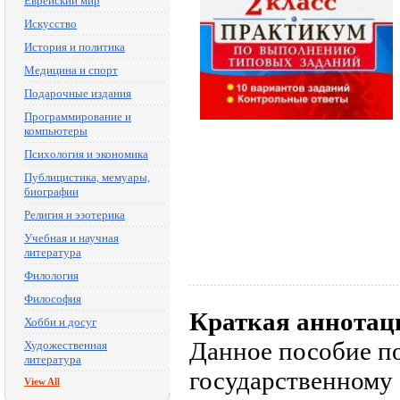
Еврейский мир
Искусство
История и политика
Медицина и спорт
Подарочные издания
Программирование и
компьютеры
Психология и экономика
Публицистика, мемуары,
биографии
Религия и эзотерика
Учебная и научная
литература
Филология
Философия
Краткая аннотац
Хобби и досуг
Данное пособие п
Художественная
литература
государственному 
View All