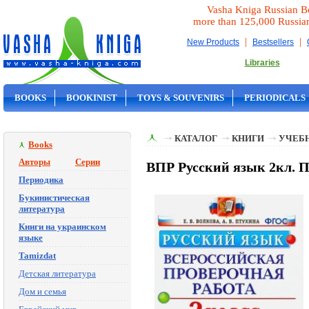
Vasha Kniga Russian B
more than 125,000 Russia
|
|
New Products
Bestsellers
Libraries
BOOKS
BOOKINIST
TOYS & SOUVENIRS
PERIODICALS
ON SALE
КАТАЛОГ
КНИГИ
УЧЕБН
Books
Авторы
Серии
ВПР Русский язык 2кл. П
Периодика
Букинистическая
литература
Книги на украинском
языке
Tamizdat
Детская литература
Дом и семья