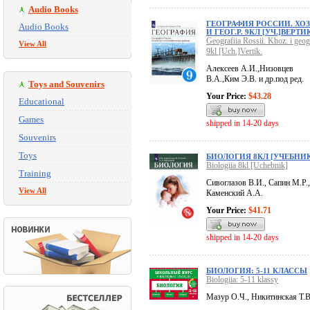
Audio Books
ГЕОГРАФИЯ РОССИИ. ХОЗ
Audio Books
И ГЕОГ.Р. 9КЛ [УЧ.]ВЕРТИК
Geografiia Rossii. Khoz. i geog.
View All
9kl [Uch.]Vertik.
Алексеев А.И.,Низовцев
В.А.,Ким Э.В. и др.под ред.
Toys and Souvenirs
Your Price:
$43.28
Educational
Games
shipped in 14-20 days
Souvenirs
Toys
БИОЛОГИЯ 8КЛ [УЧЕБНИК
Biologiia 8kl [Uchebnik]
Training
Сивоглазов В.И., Сапин М.Р.,
View All
Каменский А.А.
Your Price:
$41.71
shipped in 14-20 days
БИОЛОГИЯ: 5-11 КЛАССЫ
Biologiia: 5-11 klassy
Мазур О.Ч., Никитинская Т.В