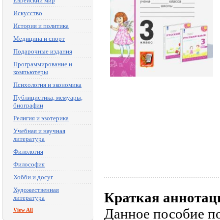
Еврейский мир
Искусство
История и политика
Медицина и спорт
Подарочные издания
Программирование и
компьютеры
Психология и экономика
Публицистика, мемуары,
биографии
Религия и эзотерика
Учебная и научная
литература
Филология
Философия
Хобби и досуг
Художественная
Краткая аннотац
литература
Данное пособие п
View All