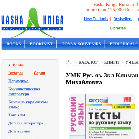
Vasha Kniga Russian B
more than 125,000 Russia
|
|
New Products
Bestsellers
Libraries
BOOKS
BOOKINIST
TOYS & SOUVENIRS
PERIODICALS
ON SALE
КАТАЛОГ
КНИГИ
УЧЕБН
Books
Авторы
Серии
УМК Рус. яз. 3кл Клима
Периодика
Михайловна
Букинистическая
литература
Книги на украинском
языке
Tamizdat
Детская литература
Дом и семья