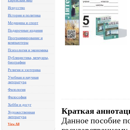
Еврейский мир
Искусство
История и политика
Медицина и спорт
Подарочные издания
Программирование и
компьютеры
Психология и экономика
Публицистика, мемуары,
биографии
Религия и эзотерика
Учебная и научная
литература
Филология
Философия
Хобби и досуг
Краткая аннотац
Художественная
литература
Данное пособие п
View All