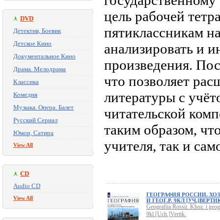
государственному 
цель рабочей тетр
DVD
пятиклассникам на
Детектив, Боевик
Детское Кино
анализировать и и
Документальное Кино
произведения. Пос
Драма. Мелодрама
что позволяет рас
Классика
литературы с учёт
Комедия
Музыка. Опера. Балет
читательской комп
Русский Сериал
таким образом, чт
Юмор, Сатира
учителя, так и сам
View All
CD
Audio CD
ГЕОГРАФИЯ РОССИИ. ХОЗ
View All
И ГЕОГ.Р. 9КЛ [УЧ.]ВЕРТИК
Geografiia Rossii. Khoz. i geog.
9kl [Uch.]Vertik.