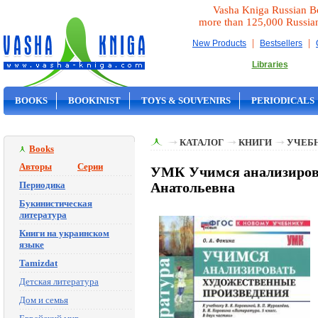
Vasha Kniga Russian B
more than 125,000 Russia
|
|
New Products
Bestsellers
Libraries
BOOKS
BOOKINIST
TOYS & SOUVENIRS
PERIODICALS
ON SALE
КАТАЛОГ
КНИГИ
УЧЕБН
Books
Авторы
Серии
УМК Учимся анализироват
Периодика
Анатольевна
Букинистическая
литература
Книги на украинском
языке
Tamizdat
Детская литература
Дом и семья