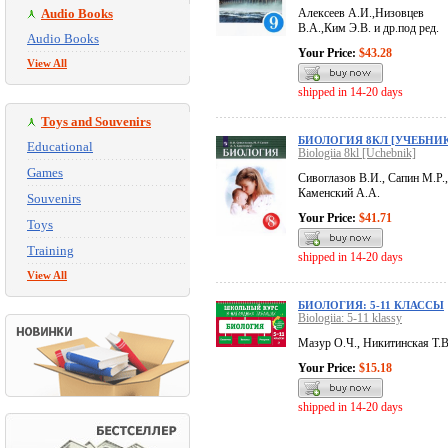
Audio Books
Алексеев А.И.,Низовцев
В.А.,Ким Э.В. и др.под ред.
Audio Books
Your Price:
$43.28
View All
shipped in 14-20 days
Toys and Souvenirs
БИОЛОГИЯ 8КЛ [УЧЕБНИК
Educational
Biologiia 8kl [Uchebnik]
Games
Сивоглазов В.И., Сапин М.Р.,
Каменский А.А.
Souvenirs
Your Price:
$41.71
Toys
Training
shipped in 14-20 days
View All
БИОЛОГИЯ: 5-11 КЛАССЫ
Biologiia: 5-11 klassy
Мазур О.Ч., Никитинская Т.В
Your Price:
$15.18
shipped in 14-20 days