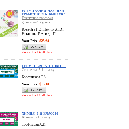
ЕСТЕСТВЕННО-НАУЧНАЯ
ГРАМОТНОСТЬ. ВЫПУСК 1
Estestvenno-nauchnaia
gramotnost'. Vypusk 1
Ковалёва Г.С., Пентин А.Ю.,
Никишова Е.А. и др. По
Your Price:
$25.68
shipped in 14-20 days
ГЕОМЕТРИЯ: 7-11 КЛАССЫ
Geometriia: 7-11 klassy
Колесникова Т.А.
Your Price:
$15.18
shipped in 14-20 days
ХИМИЯ: 8-11 КЛАССЫ
Khimiia: 8-11 klassy
Трофимова А.И.