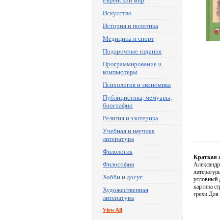
Еврейский мир
Искусство
История и политика
Медицина и спорт
Подарочные издания
Программирование и
компьютеры
Психология и экономика
Публицистика, мемуары,
биографии
Религия и эзотерика
Учебная и научная
литература
Филология
Краткая 
Философия
Александр
литератур
Хобби и досуг
условный 
картина ст
Художественная
грехи.Для 
литература
View All