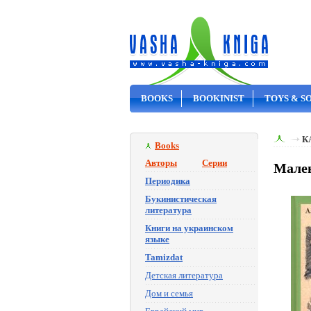
BOOKS
BOOKINIST
TOYS & S
ON SALE
К
Books
Авторы
Серии
Мален
Периодика
Букинистическая
литература
Книги на украинском
языке
Tamizdat
Детская литература
Дом и семья