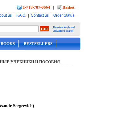
1-718-787-0664
|
Basket
|
|
|
bout us
F.A.Q.
Contact us
Order Status
Russian keyboard
Advanced search
 BOOKS
BESTSELLERS
НЫЕ УЧЕБНИКИ И ПОСОБИЯ
sandr Sergeevich)