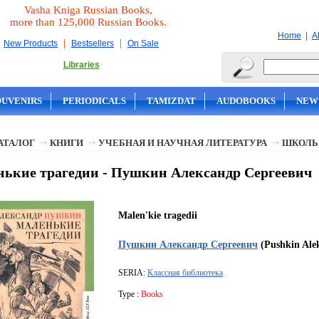
Vasha Kniga Russian Books,
more than 125,000 Russian Books.
|
Home
A
|
|
New Products
Bestsellers
On Sale
Libraries
OUVENIRS
PERIODICALS
TAMIZDAT
AUDOBOOKS
NEW
АТАЛОГ
КНИГИ
УЧЕБНАЯ И НАУЧНАЯ ЛИТЕРАТУРА
ШКОЛЬ
ькие трагедии - Пушкин Александр Сергеевич
Malen'kie tragedii
Пушкин Александр Сергеевич
(Pushkin Alek
SERIA:
Классная библиотека
Type :
Books