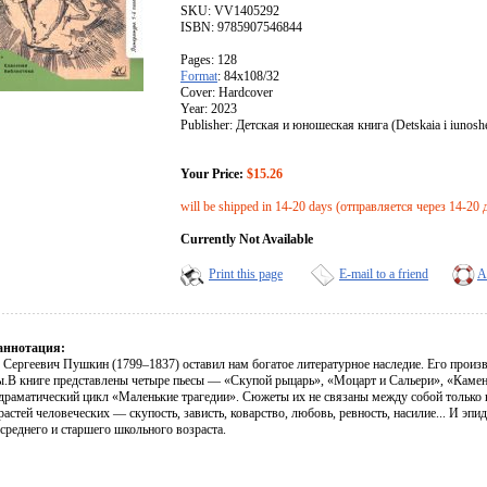
SKU: VV1405292
ISBN: 9785907546844
Pages: 128
Format
: 84x108/32
Cover: Hardcover
Year: 2023
Publisher: Детская и юношеская книга (Detskaia i iunoshe
Your Price:
$15.26
will be shipped in 14-20 days (отправляется через 14-20 
Currently Not Available
Print this page
E-mail to a friend
A
аннотация:
 Сергеевич Пушкин (1799–1837) оставил нам богатое литературное наследие. Его произв
ы.В книге представлены четыре пьесы — «Скупой рыцарь», «Моцарт и Сальери», «Камен
драматический цикл «Маленькие трагедии». Сюжеты их не связаны между собой только 
растей человеческих — скупость, зависть, коварство, любовь, ревность, насилие... И эп
среднего и старшего школьного возраста.