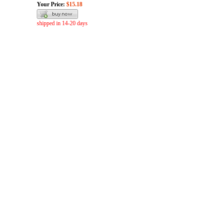
Your Price:
$15.18
shipped in 14-20 days