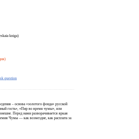
skaia kniga)
дня)
sk question
едения – основа «золотого фонда» русской
ный гость», «Пир во время чумы», или
внешне. Перед нами разворачивается яркая
идемия Чумы — как возмездие, как расплата за