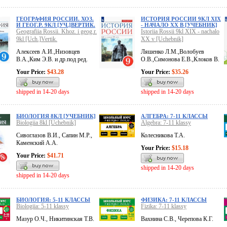
ГЕОГРАФИЯ РОССИИ. ХОЗ.
ИСТОРИЯ РОССИИ 9КЛ XIX
И ГЕОГ.Р. 9КЛ [УЧ.]ВЕРТИК.
- НАЧАЛО XX В [УЧЕБНИК]
Geografiia Rossii. Khoz. i geog.r.
Istoriia Rossii 9kl XIX - nachalo
9kl [Uch.]Vertik.
XX v [Uchebnik]
Алексеев А.И.,Низовцев
Ляшенко Л.М.,Волобуев
В.А.,Ким Э.В. и др.под ред.
О.В.,Симонова Е.В.,Клоков В.
Your Price:
$43.28
Your Price:
$35.26
shipped in 14-20 days
shipped in 14-20 days
БИОЛОГИЯ 8КЛ [УЧЕБНИК]
АЛГЕБРА: 7-11 КЛАССЫ
Biologiia 8kl [Uchebnik]
Algebra: 7-11 klassy
Сивоглазов В.И., Сапин М.Р.,
Колесникова Т.А.
Каменский А.А.
Your Price:
$15.18
Your Price:
$41.71
shipped in 14-20 days
shipped in 14-20 days
БИОЛОГИЯ: 5-11 КЛАССЫ
ФИЗИКА: 7-11 КЛАССЫ
Biologiia: 5-11 klassy
Fizika: 7-11 klassy
Мазур О.Ч., Никитинская Т.В.
Вахнина С.В., Черепова К.Г.