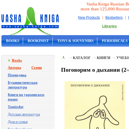
Vasha Kniga Russian B
more than 125,000 Russia
|
|
New Products
Bestsellers
Libraries
BOOKS
BOOKINIST
TOYS & SOUVENIRS
PERIODICALS
ON SALE
КАТАЛОГ
КНИГИ
УЧЕБН
Books
Авторы
Серии
Поговорим о дыхании (2-е
Периодика
Букинистическая
литература
Книги на украинском
языке
Tamizdat
Детская литература
Дом и семья