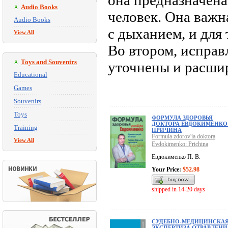
она предназначена
Audio Books
человек. Она важн
Audio Books
с дыханием, и для 
View All
Во втором, испра
Toys and Souvenirs
уточнены и расши
Educational
Games
Souvenirs
Toys
ФОРМУЛА ЗДОРОВЬЯ
ДОКТОРА ЕВДОКИМЕНКО
Training
ПРИЧИНА
Formula zdorov'ia doktora
View All
Evdokimenko: Prichina
Евдокименко П. В.
Your Price:
$52.98
shipped in 14-20 days
СУДЕБНО-МЕДИЦИНСКА
ЭКСПЕРТИЗА ОТРАВЛЕНИ