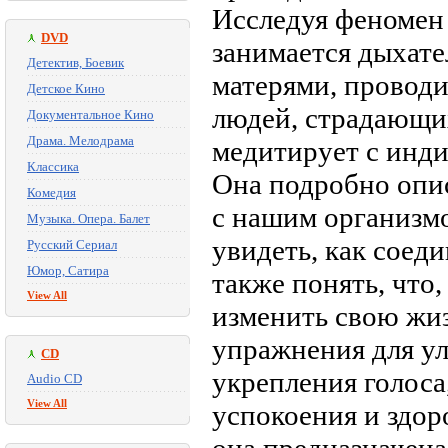
Исследуя феномен
DVD
занимается дыхат
Детектив, Боевик
матерями, проводи
Детское Кино
людей, страдающи
Документальное Кино
Драма. Мелодрама
медитирует с инди
Классика
Она подробно опис
Комедия
с нашим организмо
Музыка. Опера. Балет
увидеть, как соеди
Русский Сериал
Юмор, Сатира
также понять, что
View All
изменить свою жиз
упражнения для ул
CD
укрепления голоса
Audio CD
View All
успокоения и здор