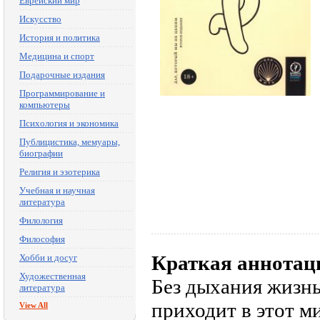
Еврейский мир
Искусство
История и политика
Медицина и спорт
Подарочные издания
Программирование и
компьютеры
Психология и экономика
Публицистика, мемуары,
биографии
Религия и эзотерика
Учебная и научная
литература
Филология
Философия
Краткая аннотац
Хобби и досуг
Художественная
Без дыхания жизнь
литература
приходит в этот м
View All