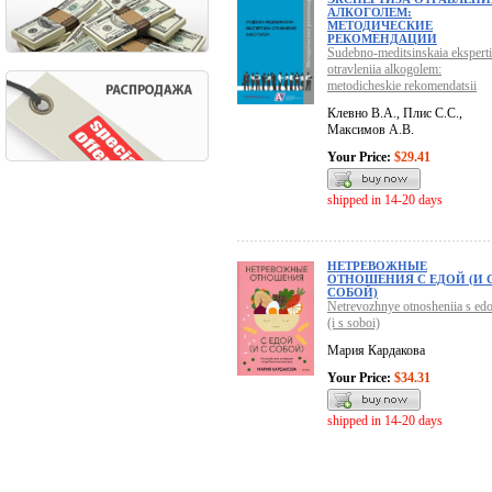
АЛКОГОЛЕМ:
МЕТОДИЧЕСКИЕ
РЕКОМЕНДАЦИИ
Sudebno-meditsinskaia eksperti
otravleniia alkogolem:
metodicheskie rekomendatsii
Клевно В.А., Плис С.С.,
Максимов А.В.
Your Price:
$29.41
shipped in 14-20 days
НЕТРЕВОЖНЫЕ
ОТНОШЕНИЯ С ЕДОЙ (И 
СОБОЙ)
Netrevozhnye otnosheniia s edo
(i s soboi)
Мария Кардакова
Your Price:
$34.31
shipped in 14-20 days