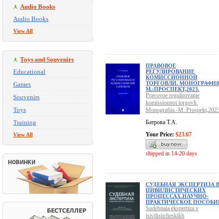
Audio Books
Audio Books
View All
Toys and Souvenirs
ПРАВОВОЕ
Educational
РЕГУЛИРОВАНИЕ
КОМИССИОННОЙ
ТОРГОВЛИ. МОНОГРАФИЯ
Games
М.:ПРОСПЕКТ,2023.
Pravovoe regulirovanie
Souvenirs
komissionnoi torgovli.
Toys
Monografiia.-M.:Prospekt,2023
Training
Батрова Т.А.
Your Price:
$23.67
View All
shipped in 14-20 days
СУДЕБНАЯ ЭКСПЕРТИЗА 
ЦИВИЛИСТИЧЕСКИХ
ПРОЦЕССАХ.НАУЧНО-
ПРАКТИЧЕСКОЕ ПОСОБИ
Sudebnaia ekspertiza v
tsivilisticheskikh