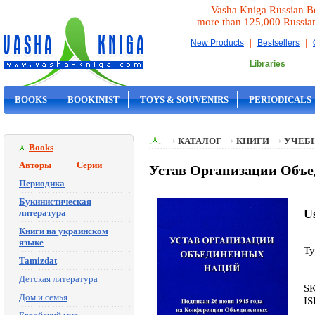
Vasha Kniga Russian B
more than 125,000 Russia
|
|
New Products
Bestsellers
Libraries
BOOKS
BOOKINIST
TOYS & SOUVENIRS
PERIODICALS
ON SALE
КАТАЛОГ
КНИГИ
УЧЕБН
Books
Авторы
Серии
Устав Организации Объ
Периодика
Букинистическая
U
литература
Книги на украинском
языке
Ty
Tamizdat
Детская литература
S
Дом и семья
IS