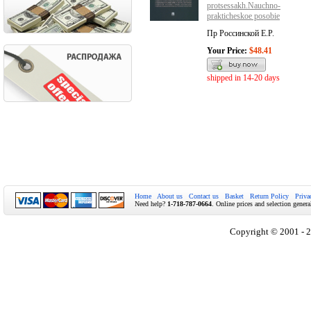
protsessakh.Nauchno-
prakticheskoe posobie
Пр Россинской Е.Р.
Your Price:
$48.41
shipped in 14-20 days
Home
About us
Contact us
Basket
Return Policy
Priva
Need help?
1-718-787-0664
. Online prices and selection genera
Copyright © 2001 - 2