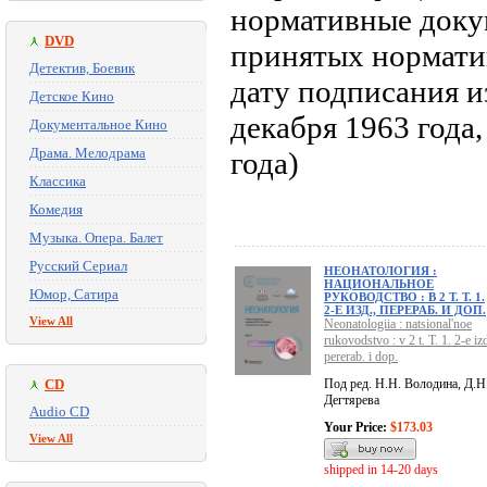
нормативные доку
DVD
принятых нормати
Детектив, Боевик
дату подписания из
Детское Кино
декабря 1963 года,
Документальное Кино
Драма. Мелодрама
года)
Классика
Комедия
Музыка. Опера. Балет
Русский Сериал
НЕОНАТОЛОГИЯ :
НАЦИОНАЛЬНОЕ
Юмор, Сатира
РУКОВОДСТВО : В 2 Т. Т. 1.
2-Е ИЗД., ПЕРЕРАБ. И ДОП.
View All
Neonatologiia : natsional'noe
rukovodstvo : v 2 t. T. 1. 2-e izd
pererab. i dop.
CD
Под ред. Н.Н. Володина, Д.Н
Дегтярева
Audio CD
Your Price:
$173.03
View All
shipped in 14-20 days