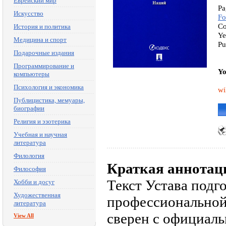
Еврейский мир
Pa
Искусство
Fo
Co
История и политика
Ye
Медицина и спорт
Pu
Подарочные издания
Программирование и
Yo
компьютеры
Психология и экономика
wi
Публицистика, мемуары,
биографии
Религия и эзотерика
Учебная и научная
литература
Филология
Краткая аннотац
Философия
Текст Устава подг
Хобби и досуг
Художественная
профессиональной
литература
сверен с официал
View All