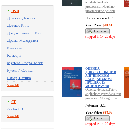
tsivilisticheskikh
protsessakh.Nauchno-
DVD
prakticheskoe posobie
Детектив, Боевик
Пр Россинской Е.Р.
Детское Кино
Your Price:
$48.41
Документальное Кино
shipped in 14-20 days
Драма. Мелодрама
Классика
Комедия
Музыка. Опера. Балет
ОЦЕНКА
Русский Сериал
ДОКАЗАТЕЛЬСТВ В
АНГЛИЙСКОМ
Юмор, Сатира
ГРАЖДАНСКОМ
ПРОЦЕССЕ:
View All
МОНОГРАФИЯ
Otsenka dokazatel'stv v
angliiskom grazhdanskom
protsesse: Monografiia
CD
Робышев В,О,
Audio CD
Your Price:
$38.96
View All
shipped in 14-20 days