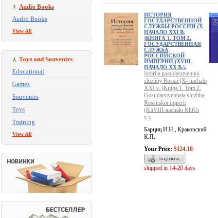
Audio Books
ИСТОРИЯ
Audio Books
ГОСУДАРСТВЕННОЙ
СЛУЖБЫ РОССИИ (X-
View All
НАЧАЛО XXI В.
)КНИГА 1. ТОМ 2.
ГОСУДАРСТВЕННАЯ
СЛУЖБА
РОССИЙСКОЙ
Toys and Souvenirs
ИМПЕРИИ (ХVIII-
НАЧАЛО ХХ В.).
Educational
Istoriia gosudarstvennoi
sluzhby Rossii (X- nachalo
Games
XXI v. )Kniga 1. Tom 2.
Gosudarstvennaia sluzhba
Souvenirs
Rossiiskoi imperii
Toys
(KhVIII-nachalo KhKh
v.).
Training
Барциц И.Н., Краковский
View All
К.П.
Your Price:
$124.18
shipped in 14-20 days