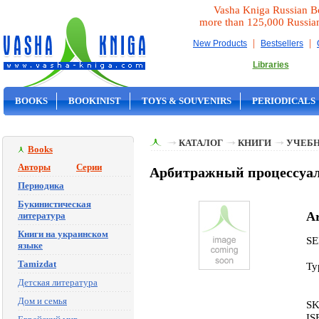
Vasha Kniga Russian B
more than 125,000 Russia
|
|
New Products
Bestsellers
Libraries
BOOKS
BOOKINIST
TOYS & SOUVENIRS
PERIODICALS
ON SALE
КАТАЛОГ
КНИГИ
УЧЕБН
Books
Авторы
Серии
Арбитражный процессуальн
Периодика
Букинистическая
Ar
литература
Книги на украинском
SE
языке
Tamizdat
Ty
Детская литература
Дом и семья
SK
IS