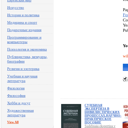
Еврейский мир
Искусство
Pa
Fo
История и политика
Co
Медицина и спорт
Ye
Подарочные издания
Pu
Программирование и
компьютеры
Yo
Психология и экономика
wi
Публицистика, мемуары,
биографии
Религия и эзотерика
Учебная и научная
литература
Филология
Философия
Хобби и досуг
СУДЕБНАЯ
ЭКСПЕРТИЗА В
Художественная
ЦИВИЛИСТИЧЕСКИХ
литература
ПРОЦЕССАХ.НАУЧНО-
ПРАКТИЧЕСКОЕ
View All
ПОСОБИЕ
Sudebnaia ekspertiza v