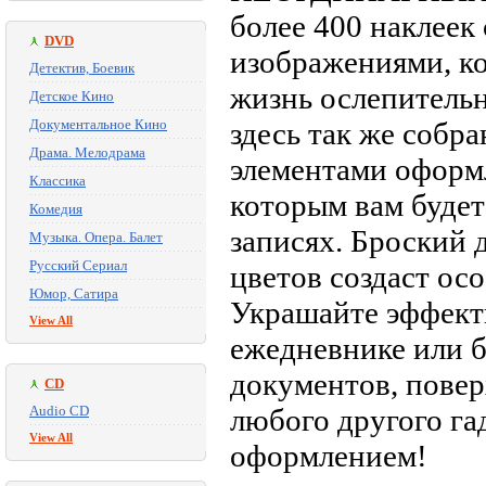
более 400 наклеек
DVD
изображениями, ко
Детектив, Боевик
жизнь ослепитель
Детское Кино
Документальное Кино
здесь так же собр
Драма. Мелодрама
элементами оформле
Классика
которым вам будет
Комедия
записях. Броский 
Музыка. Опера. Балет
Русский Сериал
цветов создаст ос
Юмор, Сатира
Украшайте эффект
View All
ежедневнике или б
документов, повер
CD
Audio CD
любого другого г
View All
оформлением!