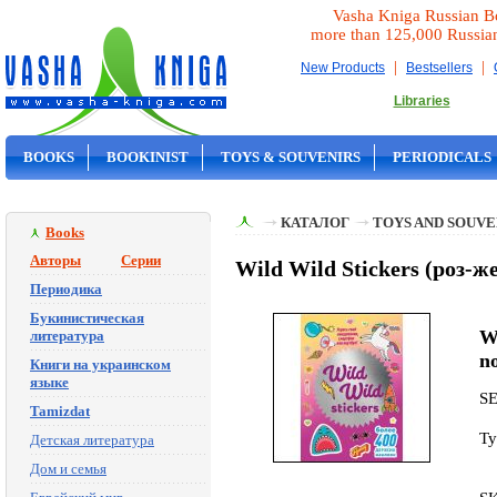
Vasha Kniga Russian B
more than 125,000 Russia
|
|
New Products
Bestsellers
Libraries
BOOKS
BOOKINIST
TOYS & SOUVENIRS
PERIODICALS
ON SALE
КАТАЛОГ
TOYS AND SOUVE
Books
Авторы
Серии
Wild Wild Stickers (роз-
Периодика
Букинистическая
Wi
литература
n
Книги на украинском
языке
S
Tamizdat
Ty
Детская литература
Дом и семья