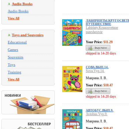
Audio Books
Audio Books
View All
ЛАБИРИНТЫ.КРУГОСВЕТ
ПУТЕШЕСТВИЕ
Labirinty.Krugosvetnoe
puteshestvie
Toys and Souvenirs
Educational
Your Price:
$11.29
Games
shipped in 14-20 days
Souvenirs
Toys
СОВА.ВЫП.14.
Sova.Vyp.14.
Training
Маврина Л. В.
View All
Your Price:
$10.47
shipped in 14-20 days
АВТОБУС.ВЫП.9.
Avtobus.Vyp.9.
Маврина Л. В.
Your Price:
$10.47