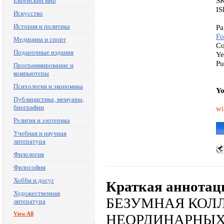
S
Еврейский мир
IS
Искусство
История и политика
Pa
Fo
Медицина и спорт
Co
Подарочные издания
Ye
Pu
Программирование и
компьютеры
Психология и экономика
Yo
Публицистика, мемуары,
биографии
wi
Религия и эзотерика
Учебная и научная
литература
Филология
Философия
Хобби и досуг
Краткая аннотац
Художественная
БЕЗУМНАЯ КОЛЛ
литература
View All
НЕОРДИНАРНЫХ ЛЮ