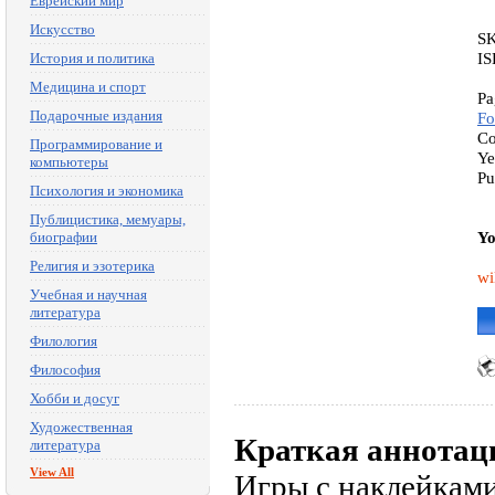
Еврейский мир
Искусство
S
IS
История и политика
Медицина и спорт
Pa
Подарочные издания
Fo
Co
Программирование и
Ye
компьютеры
Pu
Психология и экономика
Публицистика, мемуары,
Yo
биографии
Религия и эзотерика
wi
Учебная и научная
литература
Филология
Философия
Хобби и досуг
Художественная
Краткая аннотац
литература
View All
Игры с наклейкам