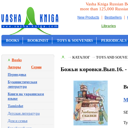
Vasha Kniga Russian B
more than 125,000 Russia
|
|
New Products
Bestsellers
Libraries
BOOKS
BOOKINIST
TOYS & SOUVENIRS
PERIODICALS
ON SALE
КАТАЛОГ
TOYS AND SOUVE
Books
Авторы
Серии
Божьи коровки.Вып.16. -
Периодика
Букинистическая
B
литература
Книги на украинском
языке
М
Tamizdat
S
Детская литература
Дом и семья
Ty