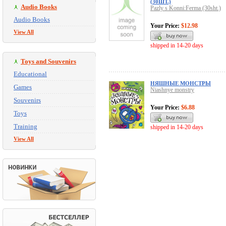
(30ШТ.)
Audio Books
Pazly s Konni:Ferma (30sht.)
Audio Books
Your Price:
$12.98
View All
shipped in 14-20 days
Toys and Souvenirs
Educational
НЯШНЫЕ МОНСТРЫ
Games
Niashnye monstry
Souvenirs
Your Price:
$6.88
Toys
Training
shipped in 14-20 days
View All