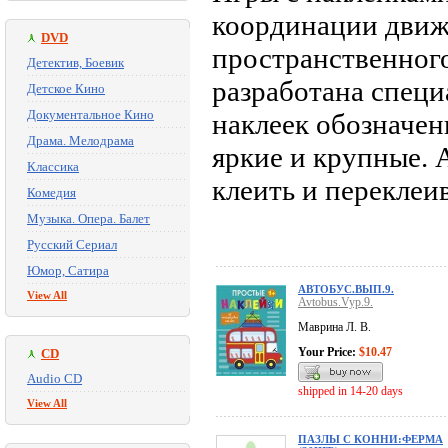
координации движ
DVD
пространственног
Детектив, Боевик
разработана специ
Детское Кино
Документальное Кино
наклеек обозначе
Драма. Мелодрама
яркие и крупные. 
Классика
клеить и перекле
Комедия
Музыка. Опера. Балет
Русский Сериал
Юмор, Сатира
АВТОБУС.ВЫП.9.
View All
Avtobus.Vyp.9.
Маврина Л. В.
Your Price:
$10.47
CD
Audio CD
shipped in 14-20 days
View All
ПАЗЛЫ С КОННИ:ФЕРМА