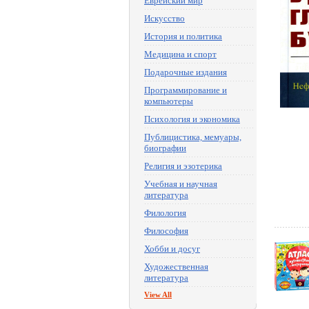
Еврейский мир
Искусство
История и политика
Медицина и спорт
Подарочные издания
Программирование и
компьютеры
Психология и экономика
Публицистика, мемуары,
биографии
Религия и эзотерика
Учебная и научная
литература
Филология
Философия
Хобби и досуг
Художественная
литература
View All