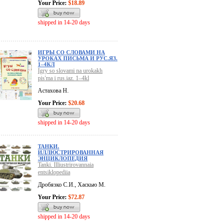
Your Price:
$18.89
shipped in 14-20 days
ИГРЫ СО СЛОВАМИ НА
УРОКАХ ПИСЬМА И РУС.ЯЗ.
1–4КЛ
Igry so slovami na urokakh
pis'ma i rus.iaz. 1–4kl
Астахова Н.
Your Price:
$20.68
shipped in 14-20 days
ТАНКИ.
ИЛЛЮСТРИРОВАННАЯ
ЭНЦИКЛОПЕДИЯ
Tanki. Illiustrirovannaia
entsiklopediia
Дробязко С.И., Хаскью М.
Your Price:
$72.87
shipped in 14-20 days