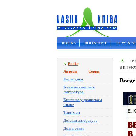
BOOKS
BOOKINIST
TOYS & S
ON SALE
К
Books
ЛИТЕРА
Авторы
Серии
Периодика
Введе
Букинистическая
литература
Книги на украинском
языке
Tamizdat
Детская литература
Дом и семья