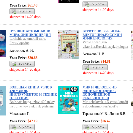
Your Price:
$61.48
shipped in 14-20 days
shipped in 14-20 days
ЛУЧШИЕ АВТОМОБИЛИ
ВЕРИТЕ ЛИ ВЫ? ИГРА-
МИРА. ЭНЦИКЛОПЕДИЯ
ВИКТОРИНА.РУССКИЙ
Luchshie avtomobili mira.
ЯЗЫК,БИОЛОГИЯ
Verite li vy? Igra-
Entsiklopediia
viktorina.Russkii iazyk,biologiia
Килимник А. И.
Астахова Н. В.
Your Price:
$30.66
Your Price:
$14.81
shipped in 14-20 days
shipped in 14-20 days
БОЛЬШАЯ КНИГА УЗЛОВ.
МИР И ЧЕЛОВЕК. 4D
420 УЗЛОВ,
ЭНЦИКЛОПЕДИИ С
ИНСТРУМЕНТОВ И ТЕХНИК
ДОПОЛНЕННОЙ
ПЛЕТЕНИЯ
РЕАЛЬНОСТЬЮ
Bol'shaia kniga uzlov. 420 uzlov,
Mir i chelovek. 4D entsiklopedii
instrumentov i tekhnik pleteniia
s dopolnennoi real'nost'iu
Маклахлен Г.
Тараканова М.В., Ликсо В.В.
Your Price:
$47.19
Your Price:
$56.47
shipped in 14-20 days
shipped in 14-20 days