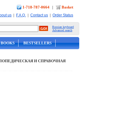
1-718-787-0664
|
Basket
|
|
|
bout us
F.A.Q.
Contact us
Order Status
Russian keyboard
Advanced search
 BOOKS
BESTSELLERS
ЛОПЕДИЧЕСКАЯ И СПРАВОЧНАЯ