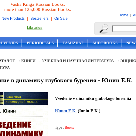
Vasha Kniga Russian Books,
more than 125,000 Russian Books.
|
Home
A
|
|
New Products
Bestsellers
On Sale
Libraries
OUVENIRS
PERIODICALS
TAMIZDAT
AUDOBOOKS
NEW
АТАЛОГ
КНИГИ
УЧЕБНАЯ И НАУЧНАЯ ЛИТЕРАТУРА
ЭНЦИК
ТУРА
ние в динамику глубокого бурения - Юнин Е.К.
Vvedenie v dinamiku glubokogo bureniia
Юнин Е.К.
(Iunin E.K.)
Type :
Books