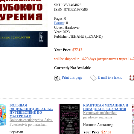
SKU: VV1404823
ISBN: 9785951937506
Pages: 0
Format
: 0
Cover: Hardcover
Year: 2023
Publisher: ЛЕНАНД (LENAND)
Your Price:
$77.12
will be shipped in 14-20 days (отправляется через 14-
Currently Not Available
Print this page
E-mail to a friend
БОЛЬШАЯ
КВАНТОВАЯ МЕХАНИКА И
ЭНЦИКЛОПЕДИЯ. АТЛАС.
ПАРАДОКСЫ СОЗНАНИЯ
ПУТЕШЕСТВИЕ ПО
Kvantovaia mekhanika i
МАТЕРИКАМ
paradoksy soznaniia
Bol'shaia entsiklopediia. Atlas.
Puteshestvie po materikam
Никонов Александр
неуказан
Your Price:
$27.32