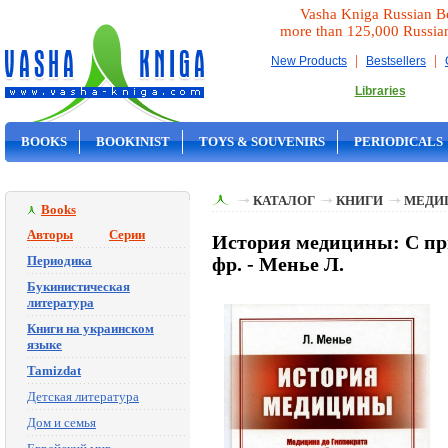
Vasha Kniga Russian B
more than 125,000 Russia
|
|
New Products
Bestsellers
Libraries
BOOKS
BOOKINIST
TOYS & SOUVENIRS
PERIODICALS
ON SALE
КАТАЛОГ
КНИГИ
МЕДИ
Books
Авторы
Серии
История медицины: С пр
Периодика
фр. - Менье Л.
Букинистическая
литература
Книги на украинском
языке
Tamizdat
Детская литература
Дом и семья