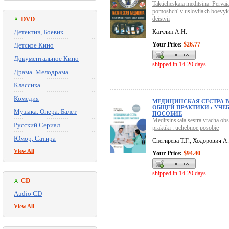
Takticheskaia meditsina. Pervai
pomoshch' v usloviiakh boevy
DVD
deistvii
Детектив, Боевик
Катулин А.Н.
Your Price:
$26.77
Детское Кино
Документальное Кино
shipped in 14-20 days
Драма. Мелодрама
Классика
Комедия
МЕДИЦИНСКАЯ СЕСТРА В
ОБЩЕЙ ПРАКТИКИ : УЧЕ
Музыка. Опера. Балет
ПОСОБИЕ
Meditsinskaia sestra vracha ob
Русский Сериал
praktiki : uchebnoe posobie
Юмор, Сатира
Снегирева Т.Г., Ходорович А
View All
Your Price:
$94.40
shipped in 14-20 days
CD
Audio CD
View All