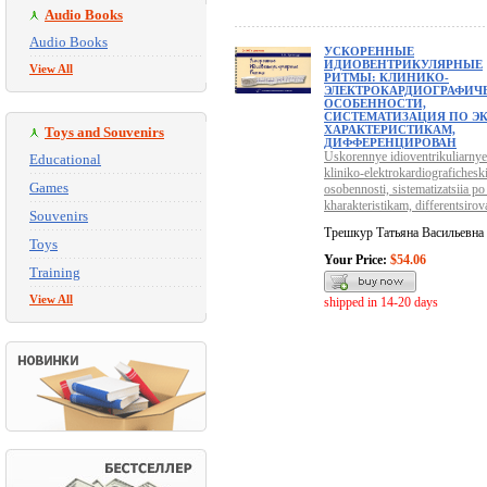
Audio Books
Audio Books
УСКОРЕННЫЕ
ИДИОВЕНТРИКУЛЯРНЫЕ
View All
РИТМЫ: КЛИНИКО-
ЭЛЕКТРОКАРДИОГРАФИЧ
ОСОБЕННОСТИ,
СИСТЕМАТИЗАЦИЯ ПО ЭК
ХАРАКТЕРИСТИКАМ,
Toys and Souvenirs
ДИФФЕРЕНЦИРОВАН
Uskorennye idioventrikuliarnye
Educational
kliniko-elektrokardiografichesk
Games
osobennosti, sistematizatsiia 
kharakteristikam, differentsirov
Souvenirs
Трешкур Татьяна Васильевна
Toys
Your Price:
$54.06
Training
View All
shipped in 14-20 days