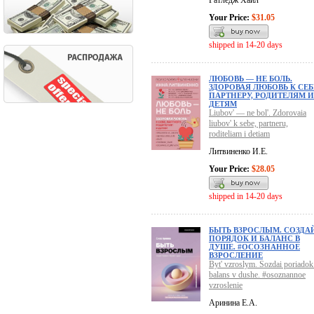
Ратледж Хайл
Your Price:
$31.05
shipped in 14-20 days
ЛЮБОВЬ — НЕ БОЛЬ.
ЗДОРОВАЯ ЛЮБОВЬ К СЕБ
ПАРТНЕРУ, РОДИТЕЛЯМ И
ДЕТЯМ
Liubov' — ne bol'. Zdorovaia
liubov' k sebe, partneru,
roditeliam i detiam
Литвиненко И.Е.
Your Price:
$28.05
shipped in 14-20 days
БЫТЬ ВЗРОСЛЫМ. СОЗДА
ПОРЯДОК И БАЛАНС В
ДУШЕ. #ОСОЗНАННОЕ
ВЗРОСЛЕНИЕ
Byt' vzroslym. Sozdai poriadok
balans v dushe. #osoznannoe
vzroslenie
Аринина Е.А.