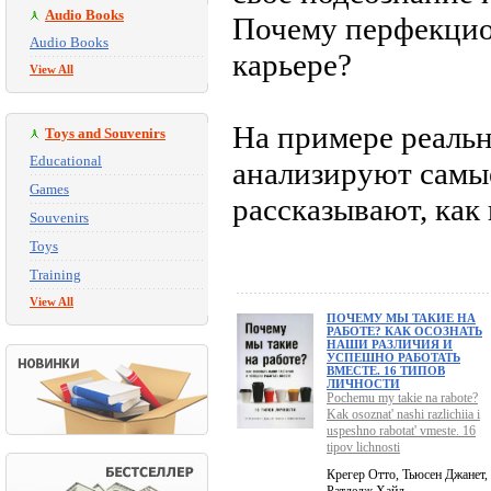
Audio Books
Почему перфекцио
Audio Books
карьере?
View All
На примере реаль
Toys and Souvenirs
Educational
анализируют самы
Games
рассказывают, как 
Souvenirs
Toys
Training
View All
ПОЧЕМУ МЫ ТАКИЕ НА
РАБОТЕ? КАК ОСОЗНАТЬ
НАШИ РАЗЛИЧИЯ И
УСПЕШНО РАБОТАТЬ
ВМЕСТЕ. 16 ТИПОВ
ЛИЧНОСТИ
Pochemu my takie na rabote?
Kak osoznat' nashi razlichiia i
uspeshno rabotat' vmeste. 16
tipov lichnosti
Крегер Отто, Тьюсен Джанет,