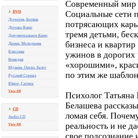
Современный мир с
Социальные сети 
DVD
Детектив, Боевик
потрясающих карь
Детское Кино
тремя детьми, бес
Документальное Кино
бизнеса и квартир
Драма. Мелодрама
Классика
ужинов в дорогих
Комедия
«хорошими», краси
Музыка. Опера. Балет
по этим же шаблона
Русский Сериал
Юмор, Сатира
View All
Психолог Татьяна
Белашева рассказы
CD
ломая себя. Почем
Audio CD
реальность и не д
View All
свое подсознание 