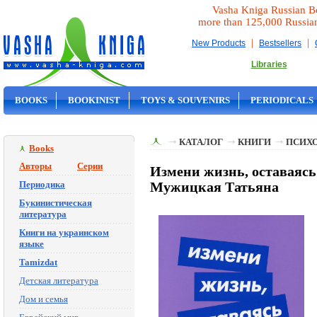
Vasha Kniga Russian B
more than 125,000 Russia
|
|
New Products
Bestsellers
Libraries
BOOKS
BOOKINIST
TOYS & SOUVENIRS
PERIODICALS
ON SALE
КАТАЛОГ
КНИГИ
ПСИХ
Books
Авторы
Серии
Измени жизнь, оставаясь
Периодика
Мужицкая Татьяна
Букинистическая
литература
Книги на украинском
языке
Tamizdat
Детская литература
Дом и семья