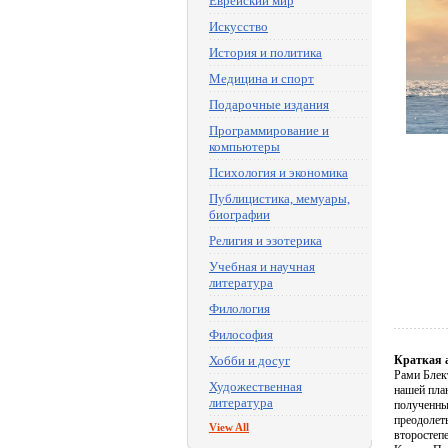
Еврейский мир
Искусство
История и политика
Медицина и спорт
Подарочные издания
Программирование и
компьютеры
Психология и экономика
Публицистика, мемуары,
биографии
Религия и эзотерика
Учебная и научная
литература
Филология
Философия
Хобби и досуг
Краткая 
Рами Блек
Художественная
нашей план
литература
полученны
преодолет
View All
второстепе