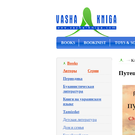
BOOKS
BOOKINIST
TOYS & S
ON SALE
К
Books
Авторы
Серии
Путеш
Периодика
Букинистическая
литература
Книги на украинском
языке
Tamizdat
Детская литература
Дом и семья