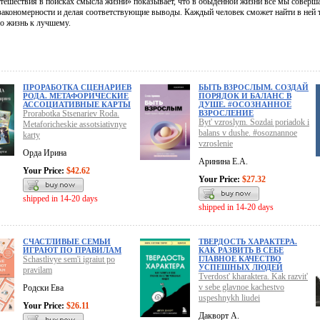
тешествия в поисках смысла жизни» показывает, что в обыденной жизни все мы соверш
закономерности и делая соответствующие выводы. Каждый человек сможет найти в ней то
го жизнь к лучшему.
ПРОРАБОТКА СЦЕНАРИЕВ
БЫТЬ ВЗРОСЛЫМ. СОЗДАЙ
РОДА. МЕТАФОРИЧЕСКИЕ
ПОРЯДОК И БАЛАНС В
АССОЦИАТИВНЫЕ КАРТЫ
ДУШЕ. #ОСОЗНАННОЕ
Prorabotka Stsenariev Roda.
ВЗРОСЛЕНИЕ
Byt' vzroslym. Sozdai poriadok i
Metaforicheskie assotsiativnye
balans v dushe. #osoznannoe
karty
vzroslenie
Орда Ирина
Аринина Е.А.
Your Price:
$42.62
Your Price:
$27.32
shipped in 14-20 days
shipped in 14-20 days
СЧАСТЛИВЫЕ СЕМЬИ
ТВЕРДОСТЬ ХАРАКТЕРА.
ИГРАЮТ ПО ПРАВИЛАМ
КАК РАЗВИТЬ В СЕБЕ
Schastlivye sem'i igraiut po
ГЛАВНОЕ КАЧЕСТВО
УСПЕШНЫХ ЛЮДЕЙ
pravilam
Tverdost' kharaktera. Kak razvit'
v sebe glavnoe kachestvo
Родски Ева
uspeshnykh liudei
Your Price:
$26.11
Дакворт А.