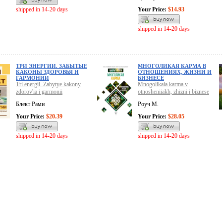
shipped in 14-20 days
Your Price:
$14.93
shipped in 14-20 days
ТРИ ЭНЕРГИИ. ЗАБЫТЫЕ
МНОГОЛИКАЯ КАРМА В
КАКОНЫ ЗДОРОВЬЯ И
ОТНОШЕНИЯХ, ЖИЗНИ И
ГАРМОНИИ
БИЗНЕСЕ
Tri energii. Zabytye kakony
Mnogolikaia karma v
zdorov'ia i garmonii
otnosheniiakh, zhizni i biznese
Блект Рами
Роуч М.
Your Price:
$20.39
Your Price:
$28.05
shipped in 14-20 days
shipped in 14-20 days