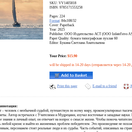
SKU: VV1405818
ISBN: 9785171553258
Pages: 224
Format
: 84x108/32
Cover: Paperback
Year: 2025
Publisher: ООО Издательство АСТ (OOO Izdatel'stvo A
Paper Quality: бумага типографская пухлая 60
Editor: Букина Светлана Анатольевна
Your Price:
$15.90
will be shipped in 14-20 days (отправляется через 14-20 
Print this page
E-mail to a friend
A
аннотация:
т – человек с необычной судьбой, путешествуя по всему миру, проконсультировал тысяч
еты. Автор встречался с Учителями и Мудрецами, изучал восточные и западные науки. П
е знания и личный опыт, он отвечает на вопрос о смысле жизни. Чтобы помочь читател
ь любой кризис и выйти из жизненных проблем победителем. Это произведение не похоже
нным, персонажем стоят реальные люди и их судьбы. Часть событий, описанных на стран