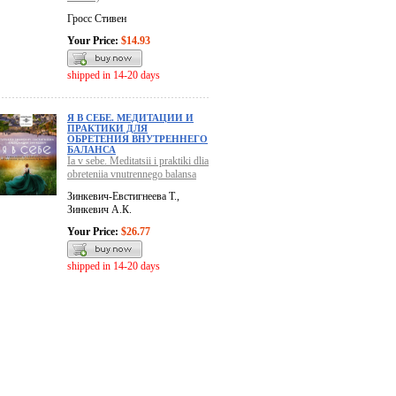
Гросс Стивен
Your Price:
$14.93
shipped in 14-20 days
Я В СЕБЕ. МЕДИТАЦИИ И
ПРАКТИКИ ДЛЯ
ОБРЕТЕНИЯ ВНУТРЕННЕГО
БАЛАНСА
Ia v sebe. Meditatsii i praktiki dlia
obreteniia vnutrennego balansa
Зинкевич-Евстигнеева Т.,
Зинкевич А.К.
Your Price:
$26.77
shipped in 14-20 days