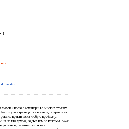
ST)
дня)
sk question
и людей и провел семинары во многих странах
оэтому на страницах этой книги, опираясь на
ю решить практически любую проблему,
 ни на что другое, ведь в нем за каждым, даже
ицах книги, пережил сам автор.