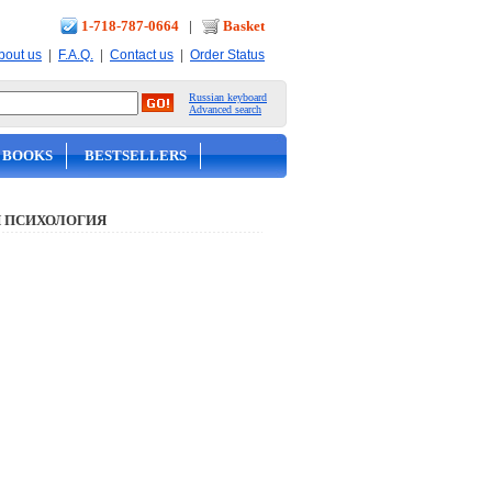
1-718-787-0664
|
Basket
|
|
|
bout us
F.A.Q.
Contact us
Order Status
Russian keyboard
Advanced search
 BOOKS
BESTSELLERS
 ПСИХОЛОГИЯ