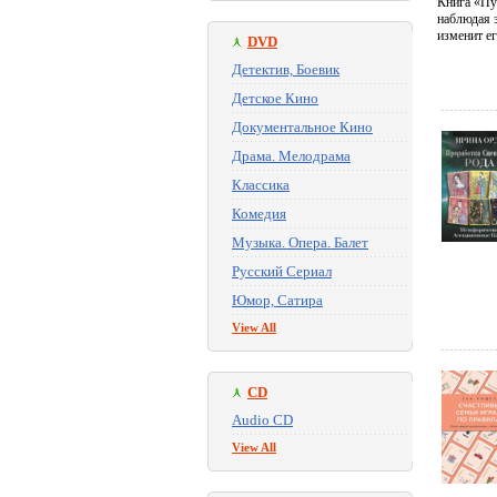
Книга «Пу
наблюдая 
изменит е
DVD
Детектив, Боевик
Детское Кино
Документальное Кино
Драма. Мелодрама
Классика
Комедия
Музыка. Опера. Балет
Русский Сериал
Юмор, Сатира
View All
CD
Audio CD
View All