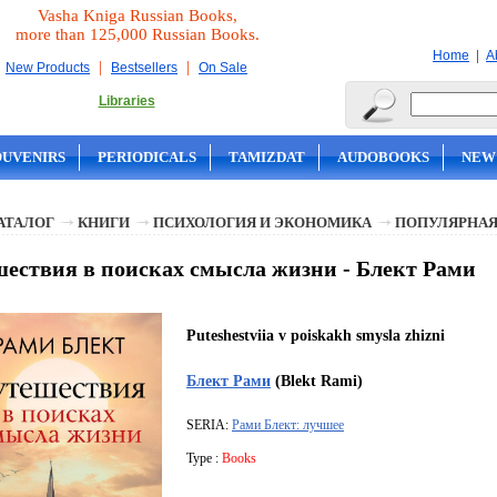
Vasha Kniga Russian Books,
more than 125,000 Russian Books.
|
Home
A
|
|
New Products
Bestsellers
On Sale
Libraries
OUVENIRS
PERIODICALS
TAMIZDAT
AUDOBOOKS
NEW
АТАЛОГ
КНИГИ
ПСИХОЛОГИЯ И ЭКОНОМИКА
ПОПУЛЯРНАЯ
ествия в поисках смысла жизни - Блект Рами
Puteshestviia v poiskakh smysla zhizni
Блект Рами
(Blekt Rami)
SERIA:
Рами Блект: лучшее
Type :
Books