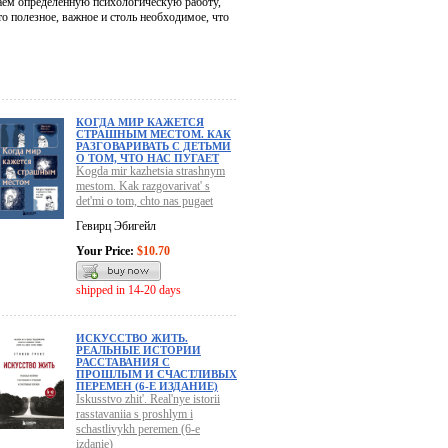
аем определенную психологическую работу,
 полезное, важное и столь необходимое, что
КОГДА МИР КАЖЕТСЯ
СТРАШНЫМ МЕСТОМ. КАК
РАЗГОВАРИВАТЬ С ДЕТЬМИ
О ТОМ, ЧТО НАС ПУГАЕТ
Kogda mir kazhetsia strashnym
mestom. Kak razgovarivat' s
det'mi o tom, chto nas pugaet
Гевирц Эбигейл
Your Price:
$10.70
shipped in 14-20 days
ИСКУССТВО ЖИТЬ.
РЕАЛЬНЫЕ ИСТОРИИ
РАССТАВАНИЯ С
ПРОШЛЫМ И СЧАСТЛИВЫХ
ПЕРЕМЕН (6-Е ИЗДАНИЕ)
Iskusstvo zhit'. Real'nye istorii
rasstavaniia s proshlym i
schastlivykh peremen (6-e
izdanie)