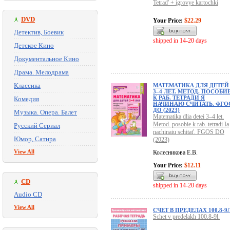
Tetrad' + igrovye kartochki
DVD
Your Price:
$22.29
Детектив, Боевик
shipped in 14-20 days
Детское Кино
Документальное Кино
Драма. Мелодрама
Классика
МАТЕМАТИКА ДЛЯ ДЕТЕЙ
3–4 ЛЕТ. МЕТОД. ПОСОБИ
К РАБ. ТЕТРАДИ Я
Комедия
НАЧИНАЮ СЧИТАТЬ. ФГО
ДО (2023)
Музыка. Опера. Балет
Matematika dlia detei 3–4 let.
Metod. posobie k rab. tetradi Ia
Русский Сериал
nachinaiu schitat'. FGOS DO
Юмор, Сатира
(2023)
View All
Колесникова Е.В.
Your Price:
$12.11
CD
shipped in 14-20 days
Audio CD
View All
СЧЕТ В ПРЕДЕЛАХ 100.8-9Л
Schet v predelakh 100.8-9l.