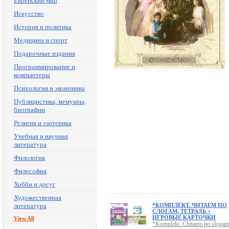
Еврейский мир
Искусство
История и политика
Медицина и спорт
Подарочные издания
Программирование и
компьютеры
Психология и экономика
Публицистика, мемуары,
биографии
Религия и эзотерика
Учебная и научная
литература
Филология
Философия
Хобби и досуг
Художественная
литература
*КОМПЛЕКТ. ЧИТАЕМ ПО
СЛОГАМ. ТЕТРАДЬ +
ИГРОВЫЕ КАРТОЧКИ
View All
*Komplekt. Chitaem po slogam