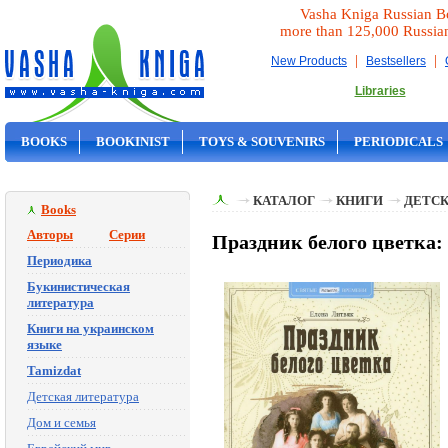
Vasha Kniga Russian B
more than 125,000 Russia
|
|
New Products
Bestsellers
Libraries
BOOKS
BOOKINIST
TOYS & SOUVENIRS
PERIODICALS
ON SALE
КАТАЛОГ
КНИГИ
ДЕТСК
Books
Авторы
Серии
Праздник белого цветка:
Периодика
Букинистическая
литература
Книги на украинском
языке
Tamizdat
Детская литература
Дом и семья