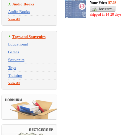
Your Price:
$7.68
Audio Books
Audio Books
shipped in 14-20 days
View All
Toys and Souvenirs
Educational
Games
Souvenirs
Toys
Training
View All