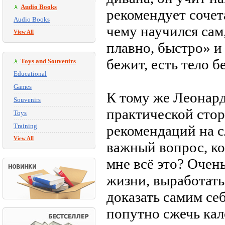
Audio Books
рекомендует сочета
Audio Books
чему научился сам
View All
плавно, быстро» и
бежит, есть тело б
Toys and Souvenirs
Educational
Games
К тому же Леонард
Souvenirs
практической стор
Toys
Training
рекомендаций на с
View All
важный вопрос, ко
мне всё это? Очен
жизни, выработать
доказать самим себ
попутно сжечь кал