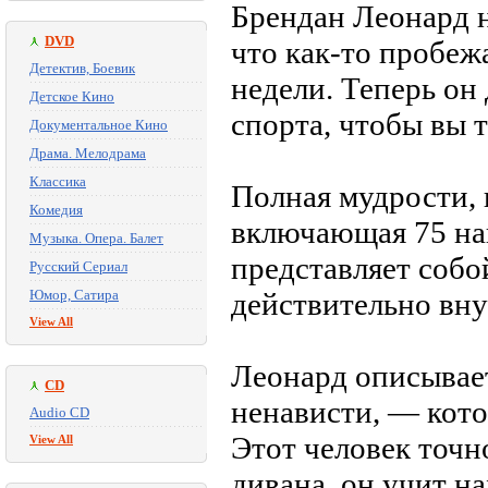
Брендан Леонард н
DVD
что как-то пробеж
Детектив, Боевик
недели. Теперь он 
Детское Кино
спорта, чтобы вы 
Документальное Кино
Драма. Мелодрама
Классика
Полная мудрости, 
Комедия
включающая 75 наг
Музыка. Опера. Балет
представляет соб
Русский Сериал
Юмор, Сатира
действительно вн
View All
Леонард описывает
CD
ненависти, — кото
Audio CD
Этот человек точно
View All
дивана, он учит н