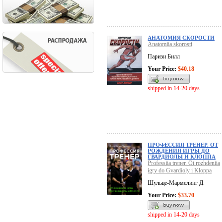
АНАТОМИЯ СКОРОСТИ
Anatomiia skorosti
Паризи Билл
Your Price:
$40.18
shipped in 14-20 days
ПРОФЕССИЯ ТРЕНЕР. ОТ
РОЖДЕНИЯ ИГРЫ ДО
ГВАРДИОЛЫ И КЛОППА
Professiia trener. Ot rozhdeniia
igry do Gvardioly i Kloppa
Шульце-Мармелинг Д.
Your Price:
$33.70
shipped in 14-20 days