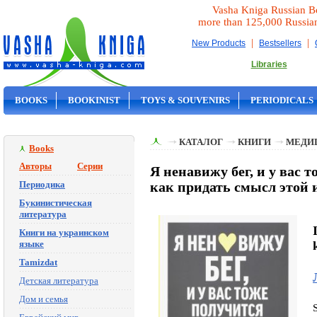
Vasha Kniga Russian B
more than 125,000 Russia
|
|
New Products
Bestsellers
Libraries
BOOKS
BOOKINIST
TOYS & SOUVENIRS
PERIODICALS
ON SALE
КАТАЛОГ
КНИГИ
МЕДИ
Books
Авторы
Серии
Я ненавижу бег, и у вас т
Периодика
как придать смысл этой 
Букинистическая
литература
Книги на украинском
языке
Tamizdat
Детская литература
Дом и семья