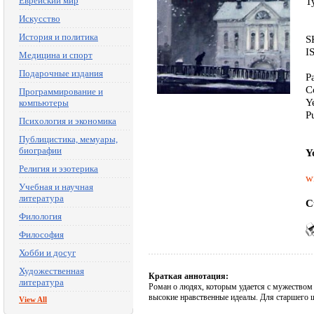
Еврейский мир
T
Искусство
История и политика
S
I
Медицина и спорт
Подарочные издания
P
C
Программирование и
Y
компьютеры
P
Психология и экономика
Публицистика, мемуары,
биографии
Y
Религия и эзотерика
w
Учебная и научная
литература
C
Филология
Философия
Хобби и досуг
Художественная
Краткая аннотация:
литература
Роман о людях, которым удается с мужеством 
высокие нравственные идеалы. Для старшего ш
View All