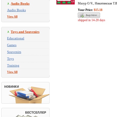
Audio Books
Мазур О.Ч., Никитинская Т.В
Audio Books
Your Price:
$15.18
View All
shipped in 14-20 days
Toys and Souvenirs
Educational
Games
Souvenirs
Toys
Training
View All