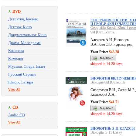
DVD
Детектив, Боевик
ГЕОГРАФИЯ РОССИИ. ХОЗ
И ГЕОГ.Р. 9КЛ [УЧ.]ВЕРТИК
Детское Кино
Geografiia Rossii. Khoz. i geog.
9kl [Uch.]Vertik.
Документальное Кино
Алексеев А.И.,Низовцев
Драма. Мелодрама
В.А.,Ким Э.В. и др.под ред.
Классика
Your Price:
$43.28
Комедия
shipped in 14-20 days
Музыка. Опера. Балет
Русский Сериал
БИОЛОГИЯ 8КЛ [УЧЕБНИК
Юмор, Сатира
Biologiia 8kl [Uchebnik]
View All
Сивоглазов В.И., Сапин М.Р.,
Каменский А.А.
Your Price:
$41.71
CD
shipped in 14-20 days
Audio CD
View All
БИОЛОГИЯ: 5-11 КЛАССЫ
Biologiia: 5-11 klassy