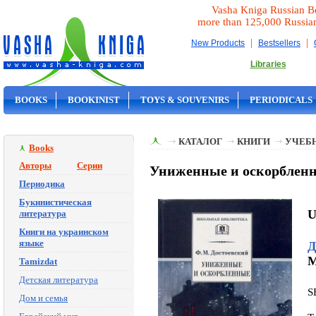
Vasha Kniga Russian B
more than 125,000 Russia
|
|
New Products
Bestsellers
Libraries
BOOKS
BOOKINIST
TOYS & SOUVENIRS
PERIODICALS
ON SALE
КАТАЛОГ
КНИГИ
УЧЕБН
Books
Авторы
Серии
Униженные и оскорбленн
Периодика
Букинистическая
U
литература
Книги на украинском
языке
Д
M
Tamizdat
Детская литература
S
Дом и семья