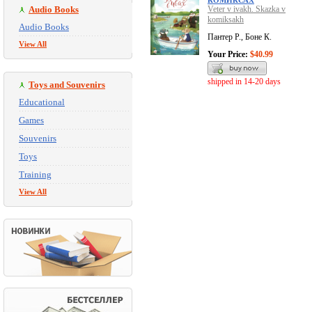
КОМИКСАХ
Audio Books
Veter v ivakh. Skazka v
komiksakh
Audio Books
Пантер Р., Боне К.
View All
Your Price:
$40.99
shipped in 14-20 days
Toys and Souvenirs
Educational
Games
Souvenirs
Toys
Training
View All