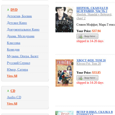
ШЕРЛОК. СКАНДАЛ В
DVD
БЕЛГРАВИИ, ЧАСТЬ 2
Sherlok. Skandal v Belgravii,
Детектив, Боевик
chast' 2
Детское Кино
Стивен Моффат, Марк Гэтис
Документальное Кино
Your Price:
$37.94
Драма. Мелодрама
shipped in 14-20 days
Классика
Комедия
Музыка. Опера. Балет
ХВОСТ ФЕИ. ТОМ 20
Русский Сериал
Khvost Fei. Tom 20
Юмор, Сатира
Your Price:
$33.85
View All
shipped in 14-20 days
CD
Audio CD
View All
ВЕТЕР В ИВАХ. СКАЗКА В