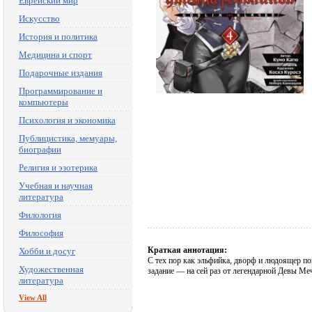
Еврейский мир
Искусство
История и политика
Медицина и спорт
Подарочные издания
Программирование и
компьютеры
Психология и экономика
Публицистика, мемуары,
биографии
Религия и эзотерика
Учебная и научная
литература
Филология
Философия
Краткая аннотация:
Хобби и досуг
С тех пор как эльфийка, дворф и людоящер по
Художественная
задание — на сей раз от легендарной Девы Ме
литература
View All