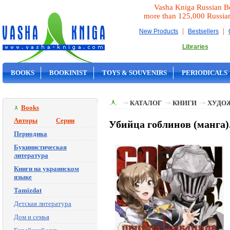
Vasha Kniga Russian B
more than 125,000 Russia
|
|
New Products
Bestsellers
Libraries
BOOKS
BOOKINIST
TOYS & SOUVENIRS
PERIODICALS
ON SALE
КАТАЛОГ
КНИГИ
ХУДО
Books
Авторы
Серии
Убийца гоблинов (манга)
Периодика
Букинистическая
литература
Книги на украинском
языке
Tamizdat
Детская литература
Дом и семья