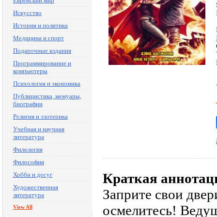
Еврейский мир
Искусство
История и политика
Медицина и спорт
Подарочные издания
Программирование и
компьютеры
Психология и экономика
Публицистика, мемуары,
биографии
Религия и эзотерика
Учебная и научная
литература
Филология
Философия
Краткая аннотац
Хобби и досуг
Художественная
Заприте свои двер
литература
осмелитесь! Веду
View All