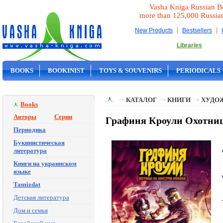
Vasha Kniga Russian B
more than 125,000 Russia
|
|
New Products
Bestsellers
Libraries
BOOKS
BOOKINIST
TOYS & SOUVENIRS
PERIODICALS
ON SALE
КАТАЛОГ
КНИГИ
ХУДО
Books
Авторы
Серии
Графиня Кроули Охотница
Периодика
Букинистическая
литература
Книги на украинском
языке
Tamizdat
Детская литература
Дом и семья