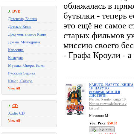
облажалась в прям
DVD
бутылки - теперь 
Детектив, Боевик
это ещё не самое 
Детское Кино
старых фильмов уж
Документальное Кино
Драма. Мелодрама
миссию своего бе
Классика
- Графа Кроули - а
Комедия
Музыка. Опера. Балет
Русский Сериал
Юмор, Сатира
NARUTO. НАРУТО. КНИГА
View All
10. НАРУТО
ВОЗВРАЩАЕТСЯ В
ЛИСТВУ!!!
Naruto. Naruto. Kniga 10.
Naruto vozvrashchaetsia v
CD
Listvu!!!
Audio CD
Кисимото М.
View All
Your Price:
$50.03