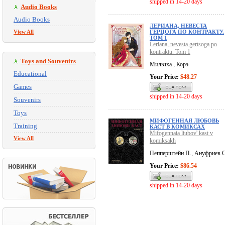
shipped in 14-20 days
Audio Books
Audio Books
ЛЕРИАНА, НЕВЕСТА
View All
ГЕРЦОГА ПО КОНТРАКТУ.
ТОМ 1
Leriana, nevesta gertsoga po
kontraktu. Tom 1
Toys and Souvenirs
Мильчха , Корэ
Educational
Your Price:
$48.27
Games
shipped in 14-20 days
Souvenirs
Toys
МИФОГЕННАЯ ЛЮБОВЬ
Training
КАСТ В КОМИКСАХ
Mifogennaia liubov' kast v
View All
komiksakh
Пепперштейн П., Ануфриев С
Your Price:
$86.54
shipped in 14-20 days