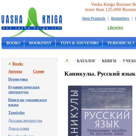
Vasha Kniga Russian B
more than 125,000 Russia
|
|
New Products
Bestsellers
Libraries
BOOKS
BOOKINIST
TOYS & SOUVENIRS
PERIODICALS
ON SALE
КАТАЛОГ
КНИГИ
УЧЕБН
Books
Авторы
Серии
Каникулы. Русский язык 
Периодика
Букинистическая
литература
Книги на украинском
языке
Tamizdat
Детская литература
Дом и семья