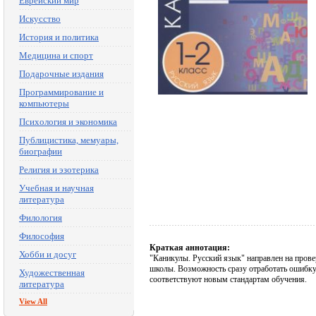
Еврейский мир
Искусство
История и политика
Медицина и спорт
Подарочные издания
Программирование и
компьютеры
Психология и экономика
Публицистика, мемуары,
биографии
Религия и эзотерика
Учебная и научная
литература
Филология
Философия
Краткая аннотация:
Хобби и досуг
"Каникулы. Русский язык" направлен на прове
школы. Возможность сразу отработать ошибку
Художественная
соответствуют новым стандартам обучения.
литература
View All