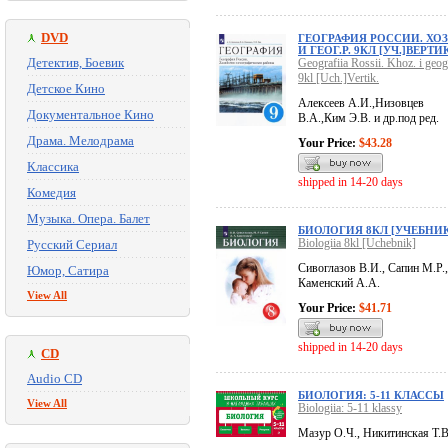
DVD
ГЕОГРАФИЯ РОССИИ. ХОЗ
И ГЕОГ.Р. 9КЛ [УЧ.]ВЕРТИК
Детектив, Боевик
Geografiia Rossii. Khoz. i geog.
9kl [Uch.]Vertik.
Детское Кино
Алексеев А.И.,Низовцев
Документальное Кино
В.А.,Ким Э.В. и др.под ред.
Драма. Мелодрама
Your Price:
$43.28
Классика
shipped in 14-20 days
Комедия
Музыка. Опера. Балет
БИОЛОГИЯ 8КЛ [УЧЕБНИК
Biologiia 8kl [Uchebnik]
Русский Сериал
Сивоглазов В.И., Сапин М.Р.,
Юмор, Сатира
Каменский А.А.
View All
Your Price:
$41.71
shipped in 14-20 days
CD
Audio CD
БИОЛОГИЯ: 5-11 КЛАССЫ
View All
Biologiia: 5-11 klassy
Мазур О.Ч., Никитинская Т.В