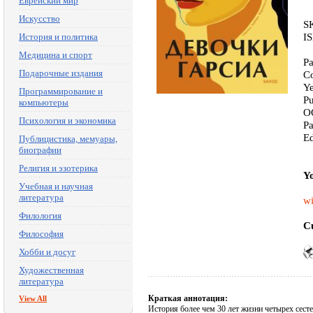
Еврейский мир
Искусство
S
I
История и политика
Медицина и спорт
Pa
Подарочные издания
Co
Ye
Программирование и
P
компьютеры
O
Психология и экономика
Pa
E
Публицистика, мемуары,
биографии
Религия и эзотерика
Yo
Учебная и научная
литература
wi
Филология
Cu
Философия
Хобби и досуг
Художественная
литература
Краткая аннотация:
View All
История более чем 30 лет жизни четырех сес