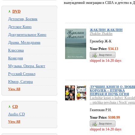
вынужденной эмиграции в США и детство в До
DVD
Детектив, Боевик
Детское Кино
ЖАКЛИН ЖАКЛИН
Zhaklin Zhaklin
Документальное Кино
Грюмбер Ж-К
Драма. Мелодрама
Your Price:
$34.13
Классика
Комедия
shipped in 14-20 days
Музыка. Опера. Балет
Русский Сериал
Юмор, Сатира
ЛУЧШИЕ КНИГИ О ЛЮБВ
View All
КОРОЛЕК – ПТИЧКА
ПЕВЧАЯ И НОЧЬ ОГНЯ
Luchshie knigi o liubvi: Korole
– ptichka pevchaia i Noch' ogni
CD
Гюнтекин Р.Н.
Audio CD
Your Price:
$100.99
View All
shipped in 14-20 days