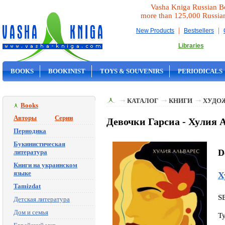
Vasha Kniga Russian B
more than 125,000 Russia
|
|
New Products
Bestsellers
Libraries
BOOKS
BOOKINIST
TOYS & SOUVENIRS
PERIODICALS
ON SALE
КАТАЛОГ
КНИГИ
ХУДО
Books
Авторы
Серии
Девочки Гарсиа - Хулия 
Периодика
Букинистическая
D
литература
Книги на украинском
языке
Х
Tamizdat
S
Детская литература
Дом и семья
T