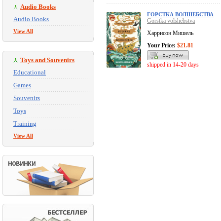
Audio Books
ГОРСТКА ВОЛШЕБСТВА
Audio Books
Gorstka volshebstva
View All
Харрисон Мишель
Your Price:
$21.81
Toys and Souvenirs
shipped in 14-20 days
Educational
Games
Souvenirs
Toys
Training
View All