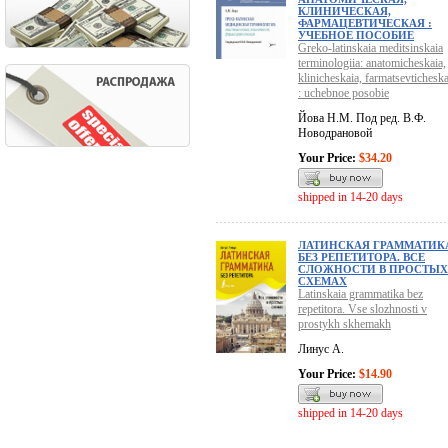
КЛИНИЧЕСКАЯ,
ФАРМАЦЕВТИЧЕСКАЯ :
УЧЕБНОЕ ПОСОБИЕ
Greko-latinskaia meditsinskaia
terminologiia: anatomicheskaia,
klinicheskaia, farmatsevticheska
: uchebnoe posobie
Йова Н.М. Под ред. В.Ф.
Новодрановой
Your Price:
$34.20
shipped in 14-20 days
ЛАТИНСКАЯ ГРАММАТИК
БЕЗ РЕПЕТИТОРА. ВСЕ
СЛОЖНОСТИ В ПРОСТЫХ
СХЕМАХ
Latinskaia grammatika bez
repetitora. Vse slozhnosti v
prostykh skhemakh
Линус А.
Your Price:
$14.90
shipped in 14-20 days