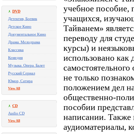
учебное пособие,
DVD
учащихся, изучающ
Детектив, Боевик
Тайванем» являет
Детское Кино
Документальное Кино
переводу для студ
Драма. Мелодрама
курсы) и неязыков
Классика
использовано как д
Комедия
самостоятельного
Музыка. Опера. Балет
Русский Сериал
не только познако
Юмор, Сатира
положением дел на
View All
общественно-полит
пособии представ
CD
Audio CD
написании. Также
View All
аудиоматериалы, к