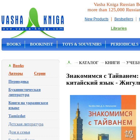
Vasha Kniga Russian B
more than 125,000 Russia
|
|
New Products
Bestsellers
Libraries
BOOKS
BOOKINIST
TOYS & SOUVENIRS
PERIODICALS
ON SALE
КАТАЛОГ
КНИГИ
УЧЕБН
Books
Авторы
Серии
Знакомимся с Тайванем: 
Периодика
китайский язык - Жигуль
Букинистическая
литература
Книги на украинском
языке
Tamizdat
Детская литература
Дом и семья