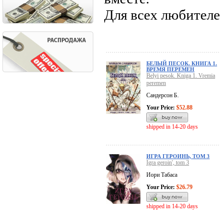
Для всех любителе
БЕЛЫЙ ПЕСОК. КНИГА 1.
ВРЕМЯ ПЕРЕМЕН
Belyi pesok. Kniga 1. Vremia
peremen
Сандерсон Б.
Your Price:
$52.88
shipped in 14-20 days
ИГРА ГЕРОИНЬ, ТОМ 3
Igra geroin', tom 3
Иори Табаса
Your Price:
$26.79
shipped in 14-20 days