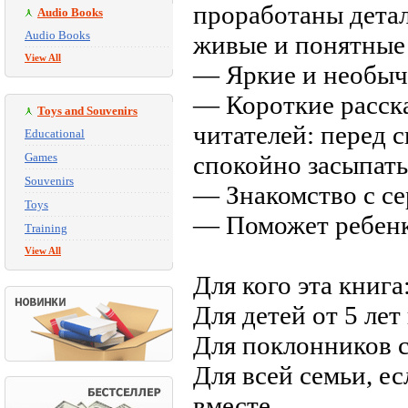
проработаны детал
Audio Books
Audio Books
живые и понятные 
View All
— Яркие и необычн
— Короткие расск
Toys and Souvenirs
читателей: перед 
Educational
Games
спокойно засыпать
Souvenirs
— Знакомство с се
Toys
— Поможет ребенку
Training
View All
Для кого эта книга
Для детей от 5 лет
Для поклонников 
Для всей семьи, е
вместе.