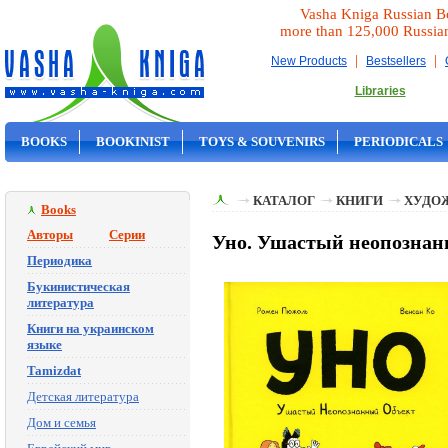
Vasha Kniga Russian B
more than 125,000 Russia
|
|
New Products
Bestsellers
Libraries
BOOKS
BOOKINIST
TOYS & SOUVENIRS
PERIODICALS
ON SALE
КАТАЛОГ
КНИГИ
ХУДО
Books
Авторы
Серии
Уно. Ушастый неопознан
Периодика
Букинистическая
литература
Книги на украинском
языке
Tamizdat
Детская литература
Дом и семья