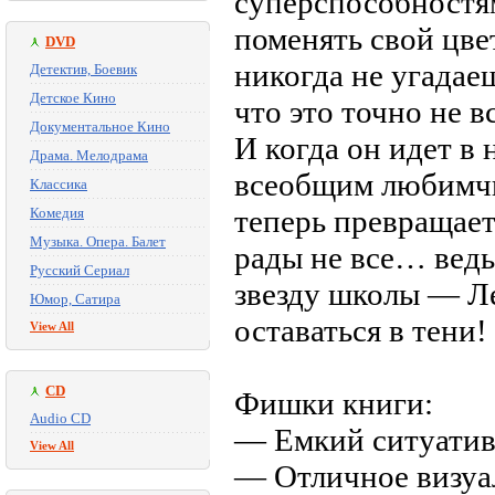
суперспособностя
поменять свой цве
DVD
никогда не угадаеш
Детектив, Боевик
Детское Кино
что это точно не в
Документальное Кино
И когда он идет в 
Драма. Мелодрама
всеобщим любимчи
Классика
теперь превращает
Комедия
Музыка. Опера. Балет
рады не все… ведь
Русский Сериал
звезду школы — Ле
Юмор, Сатира
оставаться в тени!
View All
CD
Фишки книги:
Audio CD
— Емкий ситуатив
View All
— Отличное визуа