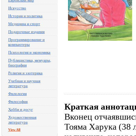
Еврейский мир
Искусство
История и политика
Медицина и спорт
Подарочные издания
Программирование и
компьютеры
Психология и экономика
Публицистика, мемуары,
биографии
Религия и эзотерика
Учебная и научная
литература
Филология
Философия
Краткая аннотац
Хобби и досуг
Вконец отчаявшись
Художественная
литература
Тояма Харука (38 
View All