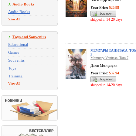
Александр Бергман
Audio Books
Your Price:
$20.98
Audio Books
View All
shipped in 14-20 days
Toys and Souvenirs
Educational
МЕМУАРЫ ВАНИТАСА. ТО
Games
7
Memuary Vanitasa. Tom 7
Souvenirs
Дзюн Мотидзуки
Toys
Your Price:
$37.94
Training
View All
shipped in 14-20 days