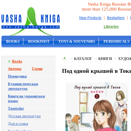
Vasha Kniga Russian B
more than 125,000 Russia
|
|
New Products
Bestsellers
Libraries
BOOKS
BOOKINIST
TOYS & SOUVENIRS
PERIODICALS
ON SALE
КАТАЛОГ
КНИГИ
ХУДО
Books
Авторы
Серии
Под одной крышей в Токио
Периодика
Букинистическая
литература
Книги на украинском
языке
Tamizdat
Детская литература
Дом и семья