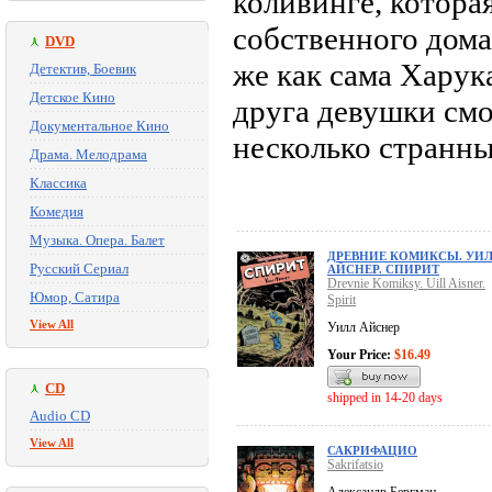
коливинге, котора
собственного дома
DVD
же как сама Харук
Детектив, Боевик
Детское Кино
друга девушки смо
Документальное Кино
несколько странны
Драма. Мелодрама
Классика
Комедия
Музыка. Опера. Балет
ДРЕВНИЕ КОМИКСЫ. УИ
Русский Сериал
АЙСНЕР. СПИРИТ
Drevnie Komiksy. Uill Aisner.
Юмор, Сатира
Spirit
View All
Уилл Айснер
Your Price:
$16.49
CD
shipped in 14-20 days
Audio CD
View All
САКРИФАЦИО
Sakrifatsio