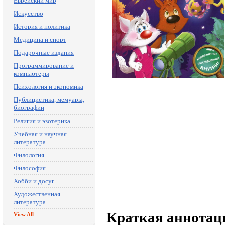
Еврейский мир
Искусство
История и политика
Медицина и спорт
Подарочные издания
Программирование и
компьютеры
Психология и экономика
Публицистика, мемуары,
биографии
Религия и эзотерика
Учебная и научная
литература
Филология
Философия
Хобби и досуг
Художественная
литература
Краткая аннотац
View All