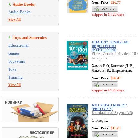
Your Price:
$26.77
Audio Books
Audio Books
shipped in 14-20 days
View All
Toys and Souvenirs
ПЛАНЕТА ЗЕМЛЯ. 101
Educational
ВИДЕО И 1001
ФОТОГРАФИЯ
Games
Planeta Zemlia. 101 video i 10
fotografiia
Souvenirs
Хомич Е.О, Кошевар Д. В.,
Toys
Ликсо В. В., Шереметьева
Training
Your Price:
$56.47
View All
shipped in 14-20 days
КТО УКРАЛ КОАЛУ?
(ВЫПУСК 3)
Kto ukral koalu? (vypusk 3)
Оливер К.
Your Price:
$11.23