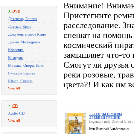
Внимание! Вниман
DVD
Пристегните ремн
Детектив, Боевик
расследование. З
Детское Кино
спешат на помощь 
Документальное Кино
Драма. Мелодрама
космический пират
Классика
замышляет что-то 
Комедия
Смогут ли друзья с
Музыка. Опера. Балет
реки розовые, трав
Русский Сериал
Юмор, Сатира
цвета?! И как им 
View All
CD
Audio CD
ЛЕГЕНДЫ И МИФЫ
ДРЕВНЕЙ ГРЕЦИИ
View All
Legendy i mify Drevnei Gretsii
Кун Николай Альбертович