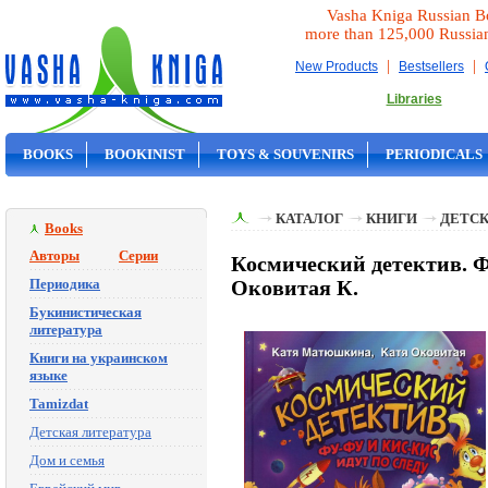
Vasha Kniga Russian B
more than 125,000 Russia
|
|
New Products
Bestsellers
Libraries
BOOKS
BOOKINIST
TOYS & SOUVENIRS
PERIODICALS
ON SALE
КАТАЛОГ
КНИГИ
ДЕТСК
Books
Авторы
Серии
Космический детектив. Ф
Периодика
Оковитая К.
Букинистическая
литература
Книги на украинском
языке
Tamizdat
Детская литература
Дом и семья