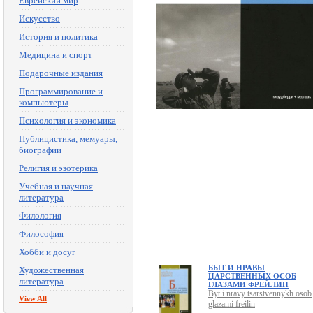
Еврейский мир
Искусство
История и политика
Медицина и спорт
Подарочные издания
Программирование и
компьютеры
Психология и экономика
Публицистика, мемуары,
биографии
Религия и эзотерика
Учебная и научная
литература
Филология
Философия
Хобби и досуг
БЫТ И НРАВЫ
Художественная
ЦАРСТВЕННЫХ ОСОБ
литература
ГЛАЗАМИ ФРЕЙЛИН
Byt i nravy tsarstvennykh osob
View All
glazami freilin