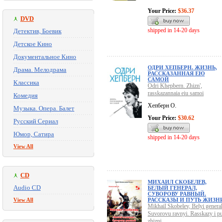
Your Price:
$36.37
DVD
shipped in 14-20 days
Детектив, Боевик
Детское Кино
Документальное Кино
ОДРИ ХЕПБЕРН. ЖИЗНЬ,
Драма. Мелодрама
РАССКАЗАННАЯ ЕЮ
САМОЙ
Классика
Odri Khepbern. Zhizn',
rasskazannaia eiu samoi
Комедия
Хепберн О.
Музыка. Опера. Балет
Your Price:
$30.62
Русский Сериал
Юмор, Сатира
shipped in 14-20 days
View All
CD
МИХАИЛ СКОБЕЛЕВ,
Audio CD
БЕЛЫЙ ГЕНЕРАЛ,
СУВОРОВУ РАВНЫЙ.
View All
РАССКАЗЫ И ПУТЬ ЖИЗН
Mikhail Skobelev, Belyi general
Suvorovu ravnyi. Rasskazy i pu
zhizni.