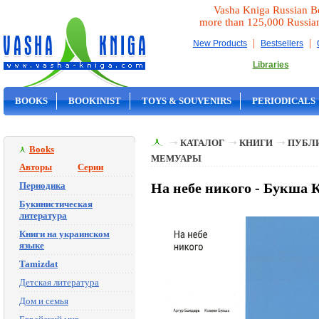
Vasha Kniga Russian B
more than 125,000 Russia
|
|
New Products
Bestsellers
Libraries
BOOKS
BOOKINIST
TOYS & SOUVENIRS
PERIODICALS
ON SALE
КАТАЛОГ
КНИГИ
ПУБЛИ
Books
МЕМУАРЫ
Авторы
Серии
Периодика
На небе никого - Букша 
Букинистическая
литература
Книги на украинском
языке
Tamizdat
Детская литература
Дом и семья