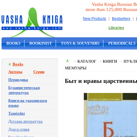
Vasha Kniga Russian B
more than 125,000 Russia
|
|
New Products
Bestsellers
Libraries
BOOKS
BOOKINIST
TOYS & SOUVENIRS
PERIODICALS
ON SALE
КАТАЛОГ
КНИГИ
ПУБЛИ
Books
МЕМУАРЫ
Авторы
Серии
Периодика
Быт и нравы царственны
Букинистическая
литература
Книги на украинском
языке
Tamizdat
Детская литература
Дом и семья