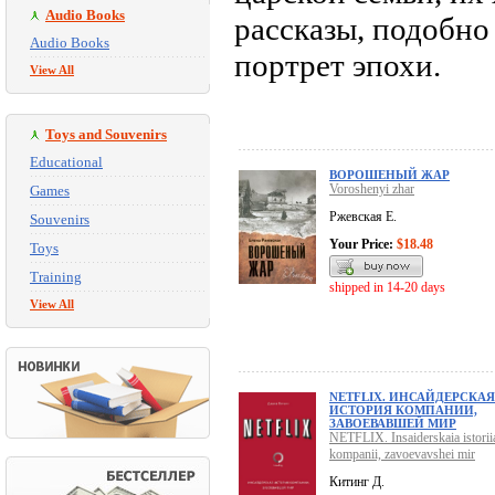
Audio Books
рассказы, подобно
Audio Books
портрет эпохи.
View All
Toys and Souvenirs
Educational
ВОРОШЕНЫЙ ЖАР
Voroshenyi zhar
Games
Ржевская Е.
Souvenirs
Your Price:
$18.48
Toys
Training
shipped in 14-20 days
View All
NETFLIX. ИНСАЙДЕРСКАЯ
ИСТОРИЯ КОМПАНИИ,
ЗАВОЕВАВШЕЙ МИР
NETFLIX. Insaiderskaia istorii
kompanii, zavoevavshei mir
Китинг Д.