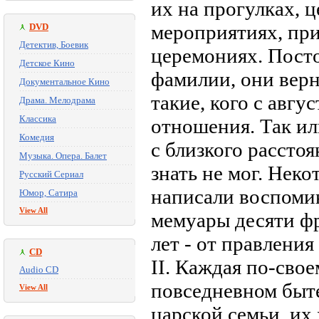
их на прогулках, 
мероприятиях, пр
DVD
Детектив, Боевик
церемониях. Пост
Детское Кино
фамилии, они верн
Документальное Кино
такие, кого с авг
Драма. Мелодрама
Классика
отношения. Так ил
Комедия
с близкого расстоя
Музыка. Опера. Балет
знать не мог. Нек
Русский Сериал
написали воспомин
Юмор, Сатира
View All
мемуары десяти фр
лет - от правлени
CD
II. Каждая по-сво
Audio CD
повседневном быте
View All
царской семьи, их