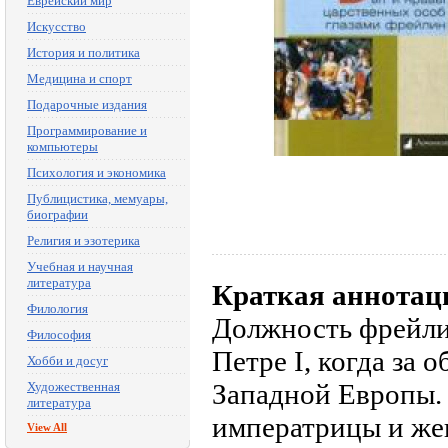
Еврейский мир
Искусство
История и политика
Медицина и спорт
Подарочные издания
Программирование и
компьютеры
Психология и экономика
Публицистика, мемуары,
биографии
Религия и эзотерика
Учебная и научная
литература
Краткая аннотац
Филология
Должность фрейли
Философия
Петре I, когда за
Хобби и досуг
Западной Европы.
Художественная
литература
императрицы и же
View All