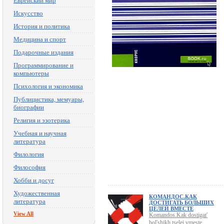
Еврейский мир
Искусство
История и политика
Медицина и спорт
Подарочные издания
Программирование и
компьютеры
Психология и экономика
Публицистика, мемуары,
биографии
Религия и эзотерика
Учебная и научная
литература
Филология
Философия
Хобби и досуг
Художественная
КОМАНДОС.КАК
литература
ДОСТИГАТЬ БОЛЬШИХ
ЦЕЛЕЙ ВМЕСТЕ
View All
Komandos.Kak dostigat'
bol'shikh tselei vmeste