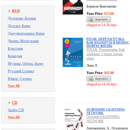
Борисов Константин
DVD
Your Price:
$23.60
Детектив, Боевик
shipped in 14-20 days
Детское Кино
Документальное Кино
PIXAR. ПЕРЕЗАГРУЗКА.
Драма. Мелодрама
КАК ВДОХНУТЬ В БИЗНЕС
НОВУЮ ЖИЗНЬ
Классика
PIXAR. Perezagruzka. Kak
vdokhnut' v biznes novuiu
Комедия
zhizn'
Музыка. Опера. Балет
Леви Л.
Русский Сериал
Your Price:
$42.08
Юмор, Сатира
shipped in 14-20 days
View All
CD
Audio CD
ОСВОЕНИЕ LIGHTNING
NETWORK
Osvoenie LIGHTNING
View All
NETWORK
Антонопулос А., Осунтокун