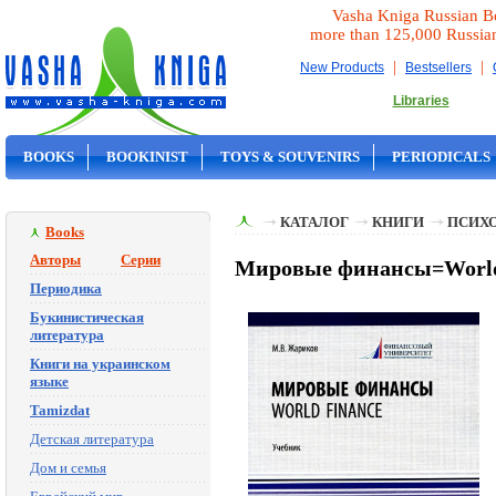
Vasha Kniga Russian B
more than 125,000 Russia
|
|
New Products
Bestsellers
Libraries
BOOKS
BOOKINIST
TOYS & SOUVENIRS
PERIODICALS
ON SALE
КАТАЛОГ
КНИГИ
ПСИХ
Books
Авторы
Серии
Мировые финансы=World f
Периодика
Букинистическая
литература
Книги на украинском
языке
Tamizdat
Детская литература
Дом и семья