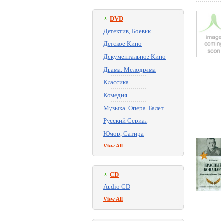
DVD
Детектив, Боевик
Детское Кино
Документальное Кино
Драма. Мелодрама
Классика
Комедия
Музыка. Опера. Балет
Русский Сериал
Юмор, Сатира
View All
CD
Audio CD
View All