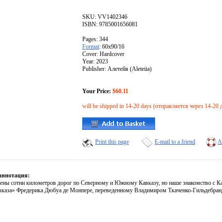
SKU: VV1402346
ISBN: 9785001656081
Pages: 344
Format
: 60x90/16
Cover: Hardcover
Year: 2023
Publisher: Алетейя (Aleteiia)
Your Price:
$60.11
will be shipped in 14-20 days (отправляется через 14-20 
Print this page
E-mail to a friend
A
аннотация:
ены сотни километров дорог по Северному и Южному Кавказу, но наше знакомство с К
вказа» Фредерика Дюбуа де Монпере, переведенному Владимиром Ткаченко-Гильдебран