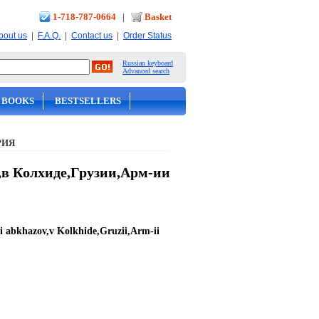
1-718-787-0664
|
Basket
|
|
|
bout us
F.A.Q.
Contact us
Order Status
Russian keyboard
Advanced search
 BOOKS
BESTSELLERS
РИЯ
в,в Колхиде,Грузии,Арм-ии
i abkhazov,v Kolkhide,Gruzii,Arm-ii