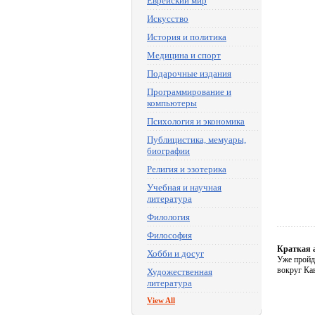
Еврейский мир
Искусство
История и политика
Медицина и спорт
Подарочные издания
Программирование и
компьютеры
Психология и экономика
Публицистика, мемуары,
биографии
Религия и эзотерика
Учебная и научная
литература
Филология
Философия
Краткая 
Хобби и досуг
Уже пройд
вокруг Ка
Художественная
литература
View All