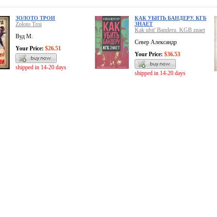
ЗОЛОТО ТРОИ
КАК УБИТЬ БАНДЕРУ. КГБ
Zoloto Troi
ЗНАЕТ
Kak ubit' Banderu. KGB znaet
Вуд М.
Север Александр
Your Price:
$26.51
Your Price:
$36.53
shipped in 14-20 days
shipped in 14-20 days