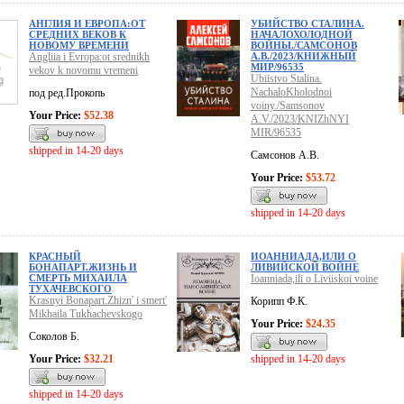
АНГЛИЯ И ЕВРОПА:ОТ
УБИЙСТВО СТАЛИНА.
СРЕДНИХ ВЕКОВ К
НАЧАЛОХОЛОДНОЙ
НОВОМУ ВРЕМЕНИ
ВОЙНЫ./САМСОНОВ
Angliia i Evropa:ot srednikh
А.В./2023/КНИЖНЫЙ
МИР/96535
vekov k novomu vremeni
Ubiistvo Stalina.
NachaloKholodnoi
под ред.Прокопь
voiny./Samsonov
Your Price:
$52.38
A.V./2023/KNIZhNYI
MIR/96535
shipped in 14-20 days
Самсонов А.В.
Your Price:
$53.72
shipped in 14-20 days
КРАСНЫЙ
ИОАННИАДА,ИЛИ О
БОНАПАРТ.ЖИЗНЬ И
ЛИВИЙСКОЙ ВОЙНЕ
СМЕРТЬ МИХАИЛА
Ioanniada,ili o Liviiskoi voine
ТУХАЧЕВСКОГО
Krasnyi Bonapart.Zhizn' i smert'
Корипп Ф.К.
Mikhaila Tukhachevskogo
Your Price:
$24.35
Соколов Б.
Your Price:
$32.21
shipped in 14-20 days
shipped in 14-20 days