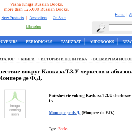
Vasha Kniga Russian Books,
more than 125,000 Russian Books.
|
Home
A
|
|
New Products
Bestsellers
On Sale
Libraries
OUVENIRS
PERIODICALS
TAMIZDAT
AUDOBOOKS
NEW
АТАЛОГ
КНИГИ
ИСТОРИЯ И ПОЛИТИКА
ВСЕМИРНАЯ ИСТО
ествие вокруг Кавказа.Т.3.У черкесов и абхазо
 Монпере де Ф.Д.
Puteshestvie vokrug Kavkaza.T.3.U cherkesov 
i v
Монпере де Ф.Д.
(Monpere de F.D.)
Type :
Books