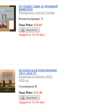
ПУТЕШЕСТВИЕ В ДРЕВНИЙ
ВАВИЛОН
Puteshestvie v drevnii Vavilon
Кленгель-Брандт Э.
Your Price:
$34.02
shipped in 14-20 days
ИСПАНСКАЯ РЕВОЛЮЦИЯ
1854–1856 ГГ.
Ispanskaia revoliutsiia 1854–
1856 gg.
Суховерхов В.
Your Price:
$15.30
shipped in 14-20 days