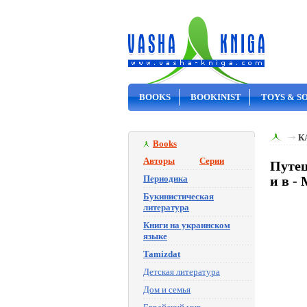
BOOKS
BOOKINIST
TOYS & S
ON SALE
К
Books
Авторы
Серии
Путеш
Периодика
и в -
Букинистическая
литература
Книги на украинском
языке
Tamizdat
Детская литература
Дом и семья