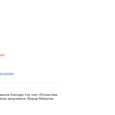
дня)
sk question
авказом благодаря 3-му тому «Путешествия
дтом, продолжается. Впереди Мингрелия