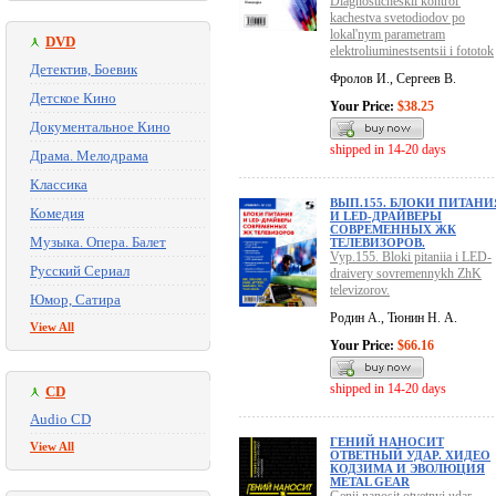
Diagnosticheskii kontrol'
kachestva svetodiodov po
lokal'nym parametram
DVD
elektroliuminestsentsii i fototok
Детектив, Боевик
Фролов И., Сергеев В.
Детское Кино
Your Price:
$38.25
Документальное Кино
shipped in 14-20 days
Драма. Мелодрама
Классика
ВЫП.155. БЛОКИ ПИТАНИ
Комедия
И LED-ДРАЙВЕРЫ
СОВРЕМЕННЫХ ЖК
Музыка. Опера. Балет
ТЕЛЕВИЗОРОВ.
Vyp.155. Bloki pitaniia i LED-
Русский Сериал
draivery sovremennykh ZhK
televizorov.
Юмор, Сатира
Родин А., Тюнин Н. А.
View All
Your Price:
$66.16
shipped in 14-20 days
CD
Audio CD
ГЕНИЙ НАНОСИТ
View All
ОТВЕТНЫЙ УДАР. ХИДЕО
КОДЗИМА И ЭВОЛЮЦИЯ
METAL GEAR