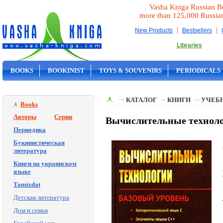
Vasha Kniga Russian B
more than 125,000 Russia
|
|
New Products
Bestsellers
Libraries
BOOKS
BOOKINIST
TOYS & SOUVENIRS
PERIODICALS
ON SALE
КАТАЛОГ
КНИГИ
УЧЕБН
Books
Авторы
Серии
Вычислительные технолог
Периодика
Букинистическая
литература
Книги на украинском
языке
Tamizdat
Детская литература
Дом и семья