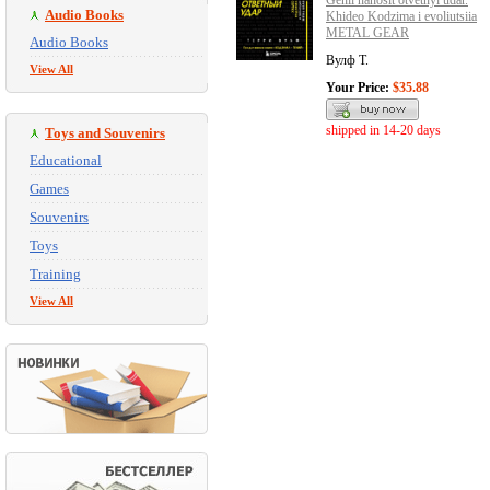
Genii nanosit otvetnyi udar.
Audio Books
Khideo Kodzima i evoliutsiia
METAL GEAR
Audio Books
Вулф Т.
View All
Your Price:
$35.88
shipped in 14-20 days
Toys and Souvenirs
Educational
Games
Souvenirs
Toys
Training
View All