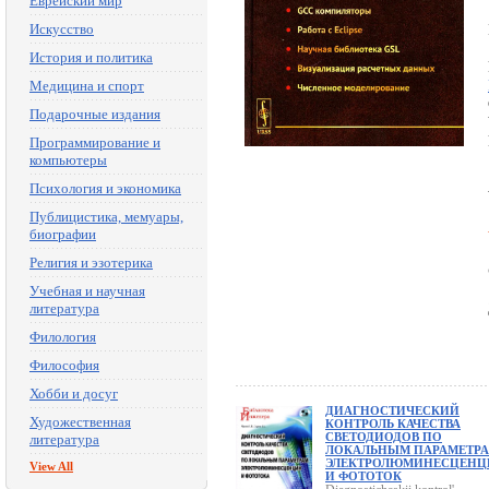
Еврейский мир
Искусство
История и политика
Медицина и спорт
Подарочные издания
Программирование и
компьютеры
Психология и экономика
Публицистика, мемуары,
биографии
Религия и эзотерика
Учебная и научная
литература
Филология
Философия
Хобби и досуг
ДИАГНОСТИЧЕСКИЙ
Художественная
КОНТРОЛЬ КАЧЕСТВА
СВЕТОДИОДОВ ПО
литература
ЛОКАЛЬНЫМ ПАРАМЕТР
ЭЛЕКТРОЛЮМИНЕСЦЕНЦ
View All
И ФОТОТОК