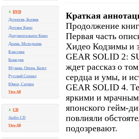
DVD
Краткая аннотац
Детектив, Боевик
Продолжение книги
Детское Кино
Первая часть опис
Документальное Кино
Драма. Мелодрама
Хидео Кодзимы и 
Классика
GEAR SOLID 2: S
Комедия
ждет рассказ о т
Музыка. Опера. Балет
сердца и умы, и 
Русский Сериал
Юмор, Сатира
GEAR SOLID 4. Те
View All
яркими и мрачным
японского гейм-диз
CD
повлияли обстояте
Audio CD
View All
подозревают.