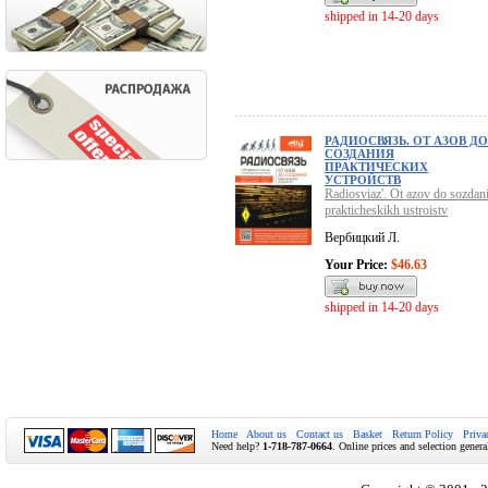
shipped in 14-20 days
РАДИОСВЯЗЬ. ОТ АЗОВ ДО
СОЗДАНИЯ
ПРАКТИЧЕСКИХ
УСТРОЙСТВ
Radiosviaz'. Ot azov do sozdani
prakticheskikh ustroistv
Вербицкий Л.
Your Price:
$46.63
shipped in 14-20 days
Home
About us
Contact us
Basket
Return Policy
Priva
Need help?
1-718-787-0664
. Online prices and selection genera