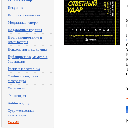
Еврейский мир
Искусство
История и политика
Медицина и спорт
Подарочные издания
P
Программирование и
компьютеры
C
Психология и экономика
Y
Публицистика, мемуары,
биографии
E
Религия и эзотерика
T
O
Учебная и научная
литература
Филология
Y
Философия
w
Хобби и досуг
Художественная
литература
View All