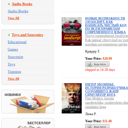
Audio Books
Audio Books
View All
НОВЫЕ ВОЗМОЖНОСТИ
JAVASCRIPT. КАК
НАПИСАТЬ ЧИСТЫЙ КОД
ПО ВСЕМ ПРАВИЛАМ
СОВРЕМЕННОГО ЯЗЫКА
Toys and Souvenirs
Novye vozmozhnosti JavaScrip
Kak napisat' chistyi kod po vs
Educational
pravilam sovremennogo iazyka
Games
Краудер Т.
Souvenirs
Your Price:
$20.09
Toys
shipped in 14-20 days
Training
View All
ПИТЕР МОЛИНЬЕ.
ИСТОРИЯ РАЗРАБОТЧИКА
СОЗДАВШЕГО ЖАНР
СИМУЛЯТОР БОГА
Piter Molin'e. Istoriia
razrabotchika, sozdavshego zha
simuliator boga
Люка Р.
Your Price:
$11.48